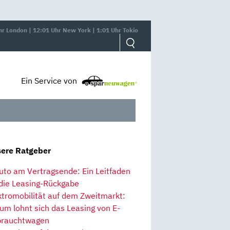
hr London | 12:01 Uhr New York | 1:01 Uhr Tokio
Ein Service von
ere Ratgeber
uto am Vertragsende: Ein Leitfaden
 die Leasing-Rückgabe
ktromobilität auf dem Zweitmarkt:
um lohnt sich das Leasing von E-
rauchtwagen