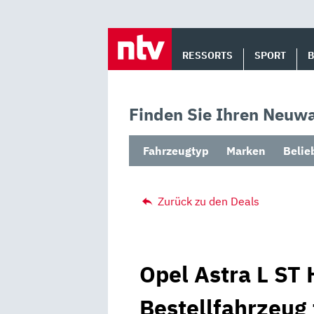
Skip
to
RESSORTS
SPORT
content
Finden Sie Ihren Neuwa
Fahrzeugtyp
Marken
Belie
Zurück zu den Deals
Opel Astra L ST 
Bestellfahrzeug 