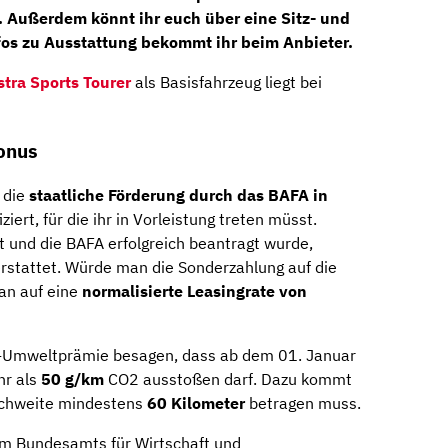
. Außerdem könnt ihr euch über eine
Sitz-
und
fos zu Ausstattung bekommt ihr beim Anbieter.
stra Sports Tourer
als Basisfahrzeug liegt bei
onus
r die
staatliche Förderung durch das BAFA in
iziert, für die ihr in Vorleistung treten müsst.
t und die BAFA erfolgreich beantragt wurde,
rstattet. Würde man die Sonderzahlung auf die
an auf eine
normalisierte Leasingrate von
FA-Umweltprämie besagen, dass ab dem 01. Januar
hr als
50 g/km
CO2 ausstoßen darf. Dazu kommt
eichweite mindestens
60
Kilometer
betragen muss.
eim Bundesamts für Wirtschaft und