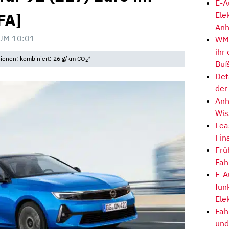
E-A
FA]
Ele
Anh
UM 10:01
WM-
ihr
sionen: kombiniert: 26 g/km CO
*
2
Buß
Det
der
Anh
Wis
Lea
Fin
Frü
Fah
E-A
fun
Ele
Fah
und