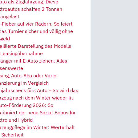
uto als Zugfahrzeug: Diese
ktroautos schaffen 2 Tonnen
ängelast
Fieber auf vier Rädern: So feiert
 das Turnier sicher und völlig ohne
geld
aillierte Darstellung des Modells
 Leasingübernahme
änger mit E-Auto ziehen: Alles
senswerte
sing, Auto-Abo oder Vario-
anzierung im Vergleich
hjahrscheck fürs Auto – So wird das
rzeug nach dem Winter wieder fit
uto-Förderung 2026: So
ktioniert der neue Sozial-Bonus für
ktro und Hybrid
rzeugpflege im Winter: Werterhalt
 Sicherheit