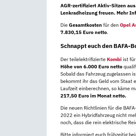
AGR-zertifiziert
Aktiv-Sitzen aus
Lenkradheizung
freuen. Mehr In
Die
Gesamtkosten
für den
Opel A
7.830,15 Euro netto
.
Schnappt euch den BAFA-B
Der teilelektrifizierte
Kombi
ist fü
Höhe von 6.000 Euro netto
qualif
Sobald das Fahrzeug zugelassen is
bekommt ihr das Geld vom Staat e
Laufzeit einberechnen, so käme m
217,50 Euro im Monat netto.
Die neuen Richtlinien für die BA
2022 ein Hybridfahrzeug nicht me
noch, dass die rein elektrische R
Bitte informiert euch frühzeitig b