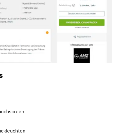
s
ouchscreen
ückleuchten