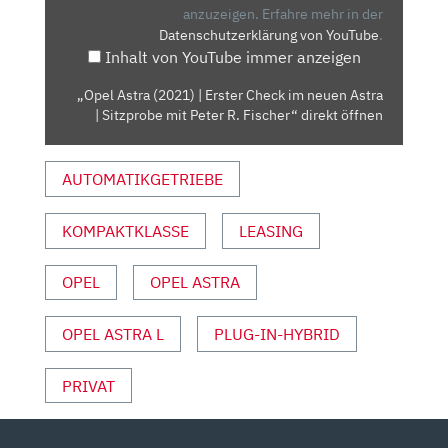
IM
anzuzeigen.
Erfahre mehr in der
Datenschutzerklärung von YouTube
.
NEUEN
Inhalt von YouTube immer anzeigen
ASTRA
| SITZPROBE
„Opel Astra (2021) | Erster Check im neuen Astra
MIT
| Sitzprobe mit Peter R. Fischer“ direkt öffnen
PETER
R.
AUTOMATIKGETRIEBE
FISCHER“
VON
YOUTUBE
KOMPAKTKLASSE
LEASING
ANZEIGEN
OPEL
OPEL ASTRA
OPEL ASTRA L
PLUG-IN-HYBRID
PRIVAT