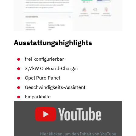
Ausstattungshighlights
frei konfigurierbar
3,7kW OnBoard-Charger
Opel Pure Panel
Geschwindigkeits-Assistent
Einparkhilfe
„OPEL
ASTRA
(2021)
| ERSTER
CHECK
Hier klicken, um den Inhalt von YouTube