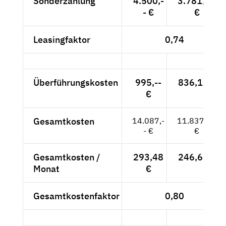
Sonderzahlung
4.500,-
3.781,51
- €
€
Leasingfaktor
0,74
Überführungskosten
995,--
836,13 €
€
Gesamtkosten
14.087,-
11.837,82
- €
€
Gesamtkosten /
293,48
246,62 €
Monat
€
Gesamtkostenfaktor
0,80