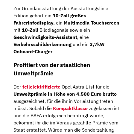
Zur Grundausstattung der Ausstattungslinie
Edition gehört ein
10-Zoll großes
Fahrerinfodisplay,
ein
Multimedia-Touchscreen
mit
10-Zoll
Bilddiagonale sowie ein
Geschwindigkeits-Assistent
, eine
Verkehrsschilderkennung
und ein
3,7kW
Onboard-Charger
Profitiert von der staatlichen
Umweltprämie
Der
teilelektrifizierte
Opel Astra L ist für die
Umweltprämie in Höhe von 4.500 Euro brutto
ausgezeichnet, für die ihr in Vorleistung treten
müsst. Sobald die
Kompaktklasse
zugelassen ist
und die BAFA erfolgreich beantragt wurde,
bekommt ihr die im Voraus gezahlte Prämie vom
Staat erstattet. Würde man die Sonderzahlung