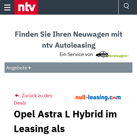
Skip
to
content
Ressorts
Sport
Finden Sie Ihren Neuwagen mit
Börse
Wetter
ntv Autoleasing
TV
Ein Service von
Video
Audio
Angebote ▾
Das Beste
Zurück zu den
Deals
Opel Astra L Hybrid im
Leasing als