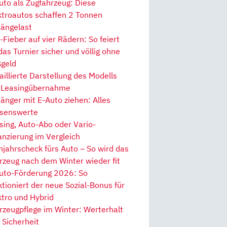
uto als Zugfahrzeug: Diese
ktroautos schaffen 2 Tonnen
ängelast
Fieber auf vier Rädern: So feiert
 das Turnier sicher und völlig ohne
geld
aillierte Darstellung des Modells
 Leasingübernahme
änger mit E-Auto ziehen: Alles
senswerte
sing, Auto-Abo oder Vario-
anzierung im Vergleich
hjahrscheck fürs Auto – So wird das
rzeug nach dem Winter wieder fit
uto-Förderung 2026: So
ktioniert der neue Sozial-Bonus für
ktro und Hybrid
rzeugpflege im Winter: Werterhalt
 Sicherheit