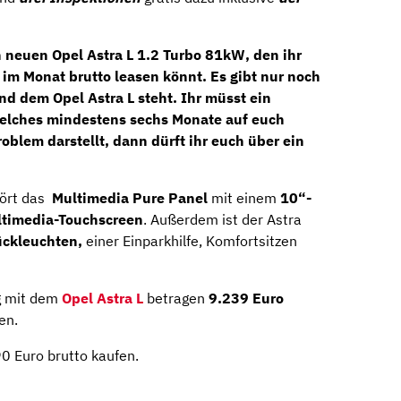
n neuen
Opel Astra L 1.2 Turbo 81kW
, den ihr
 im Monat brutto
leasen könnt. Es gibt nur noch
d dem Opel Astra L steht. Ihr müsst ein
welches mindestens sechs Monate auf euch
oblem darstellt, dann dürft ihr euch über ein
hört das
Multimedia Pure Panel
mit einem
10“-
timedia-Touchscreen
. Außerdem ist der Astra
ckleuchten,
einer Einparkhilfe, Komfortsitzen
g mit dem
Opel Astra L
betragen
9.239 Euro
en.
90 Euro brutto kaufen.