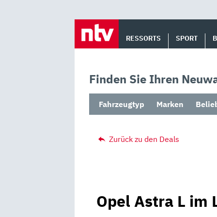
Skip
to
RESSORTS
SPORT
content
Finden Sie Ihren Neuwa
Fahrzeugtyp
Marken
Belie
Zurück zu den Deals
Opel Astra L im 