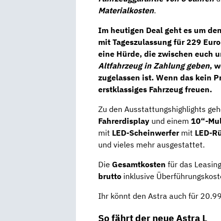
Materialkosten
.
Im heutigen Deal geht es um de
mit Tageszulassung für
229 Euro
eine Hürde, die zwischen euch un
Altfahrzeug in Zahlung geben
, 
zugelassen ist. Wenn das kein Pr
erstklassiges Fahrzeug freuen.
Zu den Ausstattungshighlights ge
Fahrerdisplay
und einem
10“-Mul
mit
LED-Scheinwerfer
mit
LED-Rü
und vieles mehr ausgestattet.
Die
Gesamtkosten
für das Leasin
brutto
inklusive Überführungskost
Ihr könnt den Astra auch für 20.9
So fährt der neue Astra L