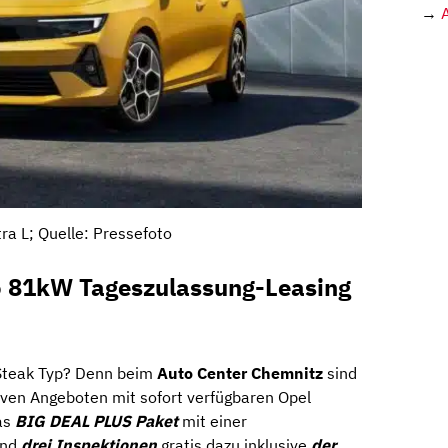
→
ra L; Quelle: Pressefoto
bo 81kW Tageszulassung-Leasing
 Steak Typ? Denn beim
Auto Center Chemnitz
sind
tiven Angeboten mit sofort verfügbaren Opel
as
BIG DEAL PLUS Paket
mit einer
nd
drei Inspektionen
gratis dazu inklusive
der