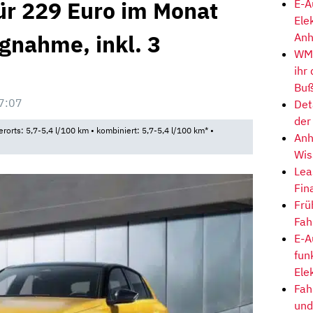
ür 229 Euro im Monat
E-A
Ele
gnahme, inkl. 3
Anh
WM-
ihr
Buß
7:07
Det
der
rorts: 5,7-5,4 l/100 km • kombiniert: 5,7-5,4 l/100 km* •
Anh
Wis
Lea
Fin
Frü
Fah
E-A
fun
Ele
Fah
und