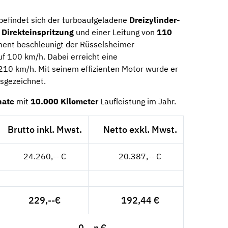
befindet sich der turboaufgeladene
Dreizylinder-
 Direkteinspritzung
und einer Leitung von
110
ent beschleunigt der Rüsselsheimer
 100 km/h. Dabei erreicht eine
210 km/h. Mit seinem effizienten Motor wurde er
usgezeichnet.
nate
mit
10.000 Kilometer
Laufleistung im Jahr.
Brutto inkl. Mwst.
Netto exkl. Mwst.
24.260,-- €
20.387,-- €
229,--€
192,44 €
0,--n €