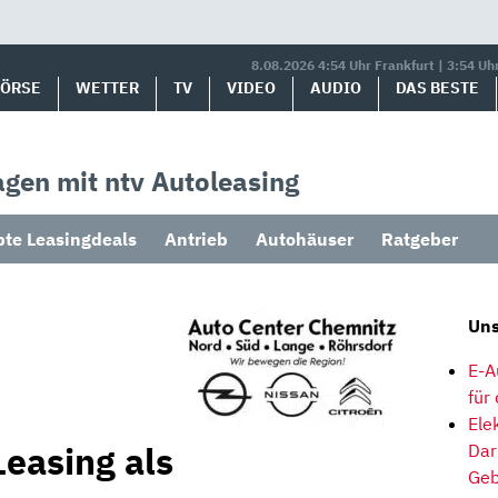
8.08.2026 4:54 Uhr Frankfurt | 3:54 Uh
BÖRSE
WETTER
TV
VIDEO
AUDIO
DAS BESTE
gen mit ntv Autoleasing
bte Leasingdeals
Antrieb
Autohäuser
Ratgeber
Uns
E-A
für
Ele
Leasing als
Dar
Geb