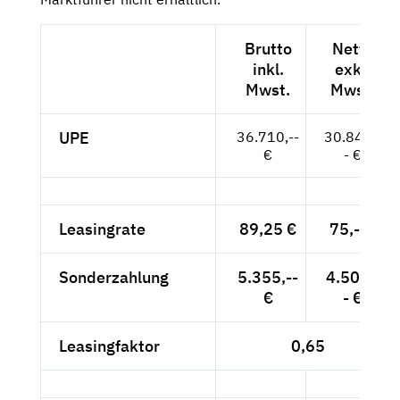
Brutto
Netto
inkl.
exkl.
Mwst.
Mwst.
UPE
36.710,--
30.849,-
€
- €
Leasingrate
89,25 €
75,--€
Sonderzahlung
5.355,--
4.500,-
€
- €
Leasingfaktor
0,65