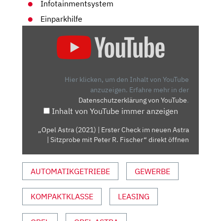
Infotainmentsystem
Einparkhilfe
„OPEL
ASTRA
(2021)
| ERSTER
CHECK
Hier klicken, um den Inhalt von YouTube
IM
anzuzeigen.
Erfahre mehr in der
Datenschutzerklärung von YouTube
.
NEUEN
Inhalt von YouTube immer anzeigen
ASTRA
| SITZPROBE
„Opel Astra (2021) | Erster Check im neuen Astra
MIT
| Sitzprobe mit Peter R. Fischer“ direkt öffnen
PETER
R.
AUTOMATIKGETRIEBE
GEWERBE
FISCHER“
VON
YOUTUBE
KOMPAKTKLASSE
LEASING
ANZEIGEN