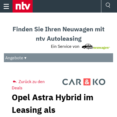
Skip
to
content
Ressorts
Sport
Finden Sie Ihren Neuwagen mit
Börse
Wetter
ntv Autoleasing
TV
Ein Service von
Video
Audio
Angebote ▾
Das Beste
Zurück zu den
Deals
Opel Astra Hybrid im
Leasing als