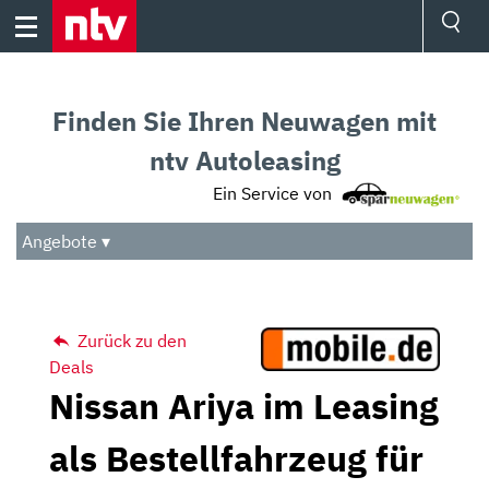
Skip
to
content
Ressorts
Sport
Finden Sie Ihren Neuwagen mit
Börse
Wetter
ntv Autoleasing
TV
Ein Service von
Video
Audio
Angebote ▾
Das Beste
Zurück zu den
Deals
Nissan Ariya im Leasing
als Bestellfahrzeug für