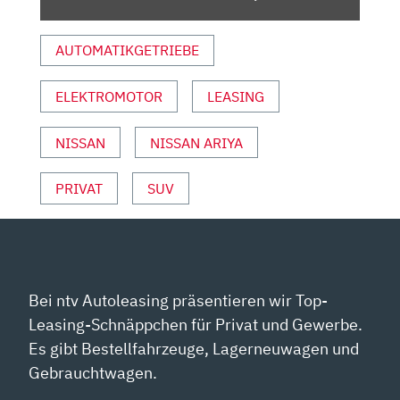
AUS
JAPAN
AUTOMATIKGETRIEBE
|
ERSTE
ELEKTROMOTOR
LEASING
FAHRT
MIT
ANDREAS
NISSAN
NISSAN ARIYA
MAY“
VON
PRIVAT
SUV
YOUTUBE
ANZEIGEN
Bei ntv Autoleasing präsentieren wir Top-
Leasing-Schnäppchen für Privat und Gewerbe.
Es gibt Bestellfahrzeuge, Lagerneuwagen und
Gebrauchtwagen.