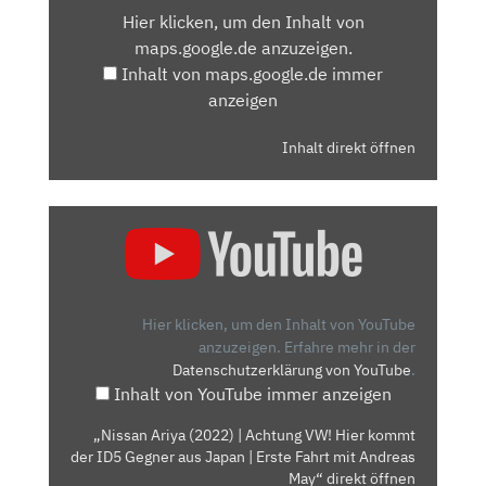
Hier klicken, um den Inhalt von
MAPS.GOOGLE.DE
maps.google.de anzuzeigen.
ANZEIGEN
Inhalt von maps.google.de immer
anzeigen
Inhalt direkt öffnen
„NISSAN
ARIYA
(2022)
|
ACHTUNG
Hier klicken, um den Inhalt von YouTube
VW!
anzuzeigen.
Erfahre mehr in der
Datenschutzerklärung von YouTube
.
HIER
Inhalt von YouTube immer anzeigen
KOMMT
DER
„Nissan Ariya (2022) | Achtung VW! Hier kommt
ID5
der ID5 Gegner aus Japan | Erste Fahrt mit Andreas
GEGNER
May“ direkt öffnen