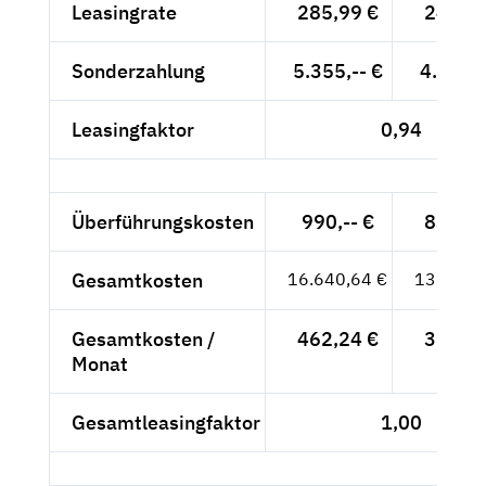
Leasingrate
285,99 €
240,33
Sonderzahlung
5.355,-- €
4.500,-
Leasingfaktor
0,94
Überführungskosten
990,-- €
831,93
Gesamtkosten
16.640,64 €
13.983,
Gesamtkosten /
462,24 €
388,44
Monat
Gesamtleasingfaktor
1,00