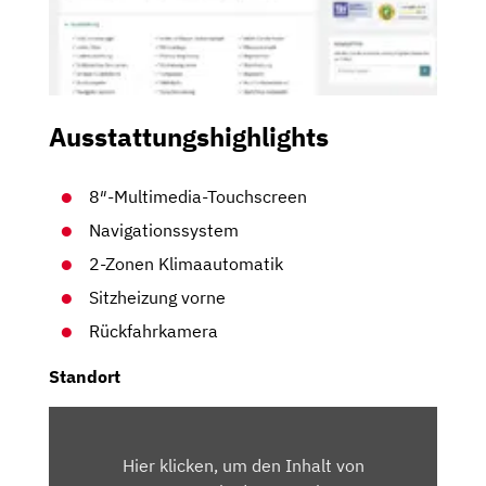
Ausstattungshighlights
8″-Multimedia-Touchscreen
Navigationssystem
2-Zonen Klimaautomatik
Sitzheizung vorne
Rückfahrkamera
Standort
INHALT
VON
Hier klicken, um den Inhalt von
MAPS.GOOGLE.DE