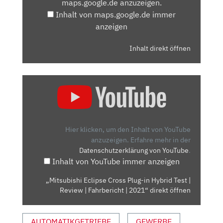
maps.google.de anzuzeigen.
ANZEIGEN
Inhalt von maps.google.de immer
anzeigen
Inhalt direkt öffnen
„MITSUBISHI
ECLIPSE
CROSS
PLUG-
IN
Hier klicken, um den Inhalt von YouTube
HYBRID
anzuzeigen.
Erfahre mehr in der
Datenschutzerklärung von YouTube
.
TEST
Inhalt von YouTube immer anzeigen
|
REVIEW
„Mitsubishi Eclipse Cross Plug-in Hybrid Test |
|
Review | Fahrbericht | 2021“ direkt öffnen
FAHRBERICHT
|
AUTOMATIKGETRIEBE
GEWERBE