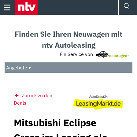
Skip
to
content
Ressorts
Sport
Finden Sie Ihren Neuwagen mit
Börse
Wetter
ntv Autoleasing
TV
Ein Service von
Video
Audio
Angebote ▾
Das Beste
Zurück zu den
Deals
Mitsubishi Eclipse