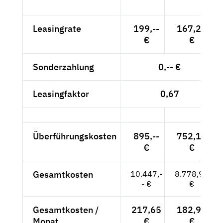
Leasingrate
199,--
167,23
€
€
Sonderzahlung
0,-- €
Leasingfaktor
0,67
Überführungskosten
895,--
752,10
€
€
Gesamtkosten
10.447,-
8.778,99
- €
€
Gesamtkosten /
217,65
182,90
Monat
€
€