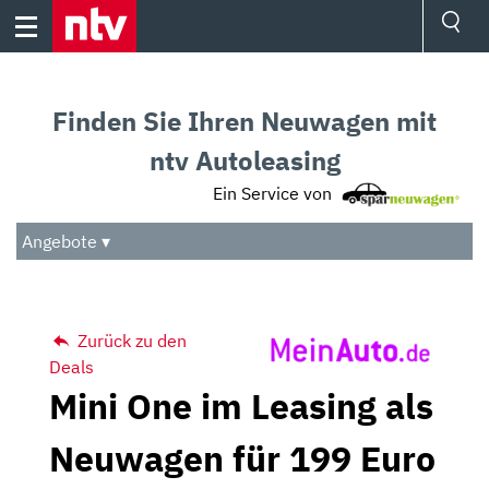
Skip
to
content
Ressorts
Sport
Finden Sie Ihren Neuwagen mit
Börse
Wetter
ntv Autoleasing
TV
Ein Service von
Video
Audio
Angebote ▾
Das Beste
Zurück zu den
Deals
Mini One im Leasing als
Neuwagen für 199 Euro