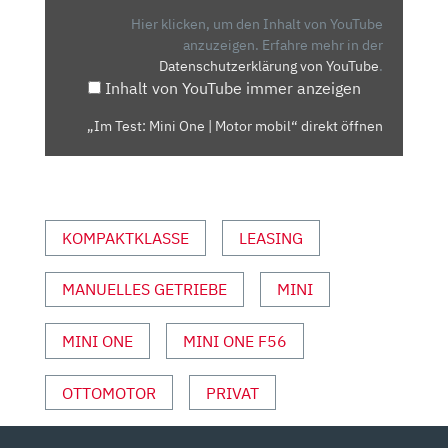
|
Hier klicken, um den Inhalt von YouTube
MOTOR
anzuzeigen.
Erfahre mehr in der
Datenschutzerklärung von YouTube
.
MOBIL“
Inhalt von YouTube immer anzeigen
VON
YOUTUBE
„Im Test: Mini One | Motor mobil“ direkt öffnen
ANZEIGEN
KOMPAKTKLASSE
LEASING
MANUELLES GETRIEBE
MINI
MINI ONE
MINI ONE F56
OTTOMOTOR
PRIVAT