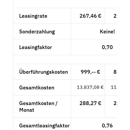
Leasingrate
267,46 €
224,76
Sonderzahlung
Keine!
Leasingfaktor
0,70
Überführungskosten
999,-- €
839,50
Gesamtkosten
13.837,08 €
11.627,
Gesamtkosten /
288,27 €
242,25
Monat
Gesamtleasingfaktor
0,76