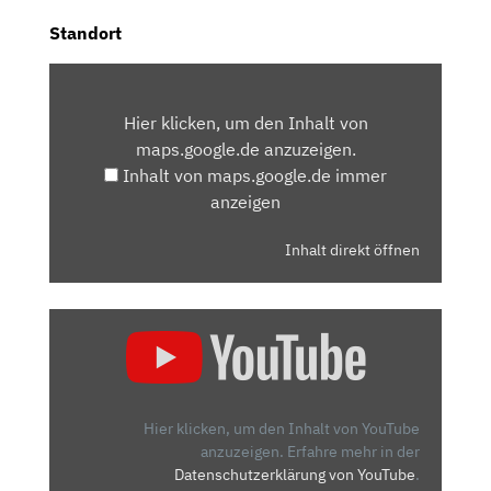
Standort
INHALT
VON
Hier klicken, um den Inhalt von
MAPS.GOOGLE.DE
maps.google.de anzuzeigen.
ANZEIGEN
Inhalt von maps.google.de immer
anzeigen
Inhalt direkt öffnen
„MG
5S
EV
UNTER
40.000€:
Hier klicken, um den Inhalt von YouTube
FAHRBERICHT
anzuzeigen.
Erfahre mehr in der
Datenschutzerklärung von YouTube
.
MIT