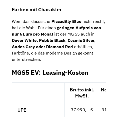
Farben mit Charakter
Wem das klassische
Piccadilly Blue
nicht reicht,
hat die Wahl: Für einen
geringen Aufpreis von
nur 6 Euro pro Monat
ist der MG S5 auch in
Dover White, Pebble Black, Cosmic Silver,
Andes Grey oder Diamond Red
erhältlich,
Farbtöne, die das moderne Design gekonnt
unterstreichen.
MGS5 EV: Leasing-Kosten
Brutto inkl.
Netto e
MwSt.
MwSt
UPE
37.990,-- €
31.924,-