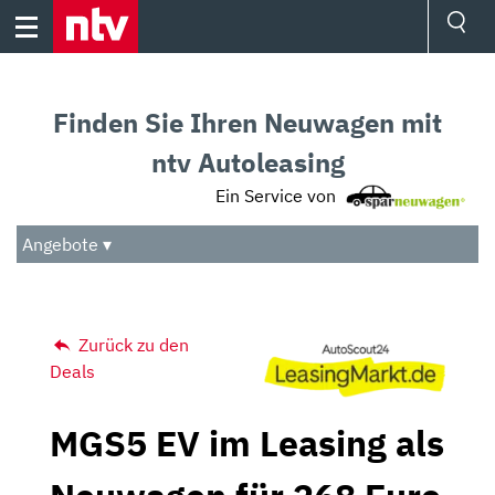
Skip
to
content
Ressorts
Sport
Finden Sie Ihren Neuwagen mit
Börse
Wetter
ntv Autoleasing
TV
Ein Service von
Video
Audio
Angebote ▾
Das Beste
Zurück zu den
Deals
MGS5 EV im Leasing als