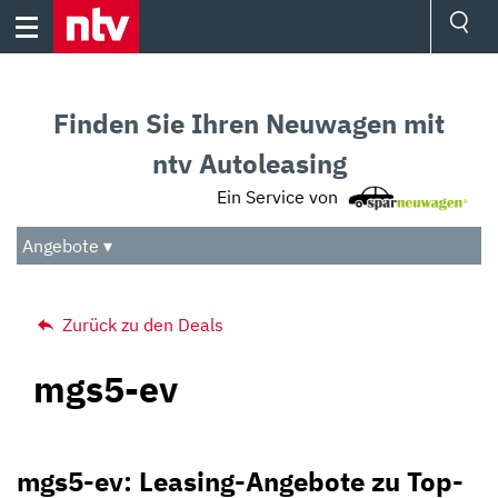
Skip
to
content
Ressorts
Sport
Finden Sie Ihren Neuwagen mit
Börse
Wetter
ntv Autoleasing
TV
Ein Service von
Video
Audio
Angebote ▾
Das Beste
Zurück zu den Deals
mgs5-ev
mgs5-ev: Leasing-Angebote zu Top-