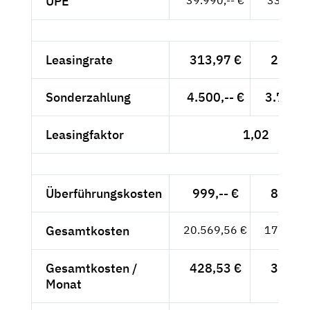
UPE
39.990,-- €
33.605,-
Leasingrate
313,97 €
263,84
Sonderzahlung
4.500,-- €
3.781,5
Leasingfaktor
1,02
Überführungskosten
999,-- €
839,50
Gesamtkosten
20.569,56 €
17.285,
Gesamtkosten /
428,53 €
360,11
Monat