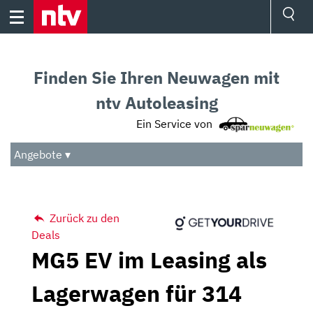
Skip
to
content
Ressorts
Sport
Finden Sie Ihren Neuwagen mit
Börse
Wetter
ntv Autoleasing
TV
Ein Service von
Video
Audio
Angebote ▾
Das Beste
Zurück zu den
Deals
MG5 EV im Leasing als
Lagerwagen für 314