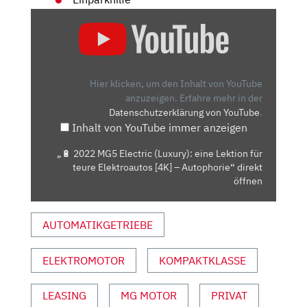
„🔋
2022
MG5
ELECTRIC
(LUXURY):
Hier klicken, um den Inhalt von YouTube
EINE
anzuzeigen.
Erfahre mehr in der
Datenschutzerklärung von YouTube
.
LEKTION
Inhalt von YouTube immer anzeigen
FÜR
TEURE
„🔋 2022 MG5 Electric (Luxury): eine Lektion für
ELEKTROAUTOS
teure Elektroautos [4K] – Autophorie“ direkt
[4K]
öffnen
–
AUTOPHORIE“
AUTOMATIKGETRIEBE
VON
YOUTUBE
ELEKTROMOTOR
KOMPAKTKLASSE
ANZEIGEN
LEASING
MG MOTOR
PRIVAT