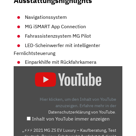
Ausstattungshighlights
Navigationssystem
MG iSMART App Connection
Fahrassistenzsystem MG Pilot
LED-Scheinwerfer mit intelligenter
Fernlichtsteuerung
Einparkhilfe mit Rückfahrkamera
„⚡️⚡️⚡️
2021
MG
ZS
EV
Hier klicken, um den Inhalt von YouTube
LUXURY
anzuzeigen.
Erfahre mehr in der
Datenschutzerklärung von YouTube
.
–
Inhalt von YouTube immer anzeigen
KAUFBERATUNG,
TEST
„⚡️⚡️⚡️ 2021 MG ZS EV Luxury – Kaufberatung, Test
DEUTSCH,