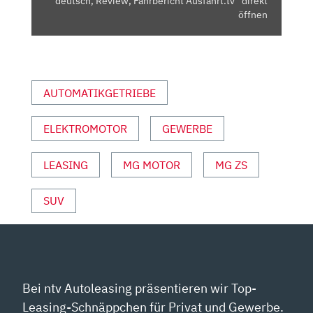
deutsch, Review, Fahrbericht Ausfahrt.tv“ direkt
REVIEW,
öffnen
FAHRBERICHT
AUSFAHRT.TV“
VON
YOUTUBE
AUTOMATIKGETRIEBE
ANZEIGEN
ELEKTROMOTOR
GEWERBE
LEASING
MG MOTOR
MG ZS
SUV
Bei ntv Autoleasing präsentieren wir Top-
Leasing-Schnäppchen für Privat und Gewerbe.