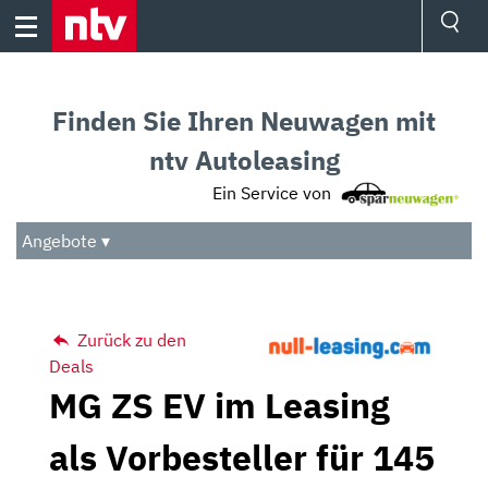
Skip
to
content
Ressorts
Sport
Finden Sie Ihren Neuwagen mit
Börse
Wetter
ntv Autoleasing
TV
Ein Service von
Video
Audio
Angebote ▾
Das Beste
Zurück zu den
Deals
MG ZS EV im Leasing
als Vorbesteller für 145