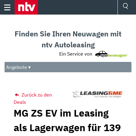
Skip
to
content
Ressorts
Sport
Finden Sie Ihren Neuwagen mit
Börse
Wetter
ntv Autoleasing
TV
Ein Service von
Video
Audio
Angebote ▾
Das Beste
Zurück zu den
Deals
MG ZS EV im Leasing
als Lagerwagen für 139