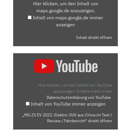
Hier klicken, um den Inhalt von
MAPS.GOOGLE.DE
maps.google.de anzuzeigen.
ANZEIGEN
Inhalt von maps.google.de immer
anzeigen
Inhalt direkt öffnen
„MG
ZS
EV
2021:
ELEKTRO-
Hier klicken, um den Inhalt von YouTube
SUV
anzuzeigen.
Erfahre mehr in der
Datenschutzerklärung von YouTube
.
AUS
Inhalt von YouTube immer anzeigen
CHINA
IM
„MG ZS EV 2021: Elektro-SUV aus China im Test /
TEST
Review / Fahrbericht“ direkt öffnen
/