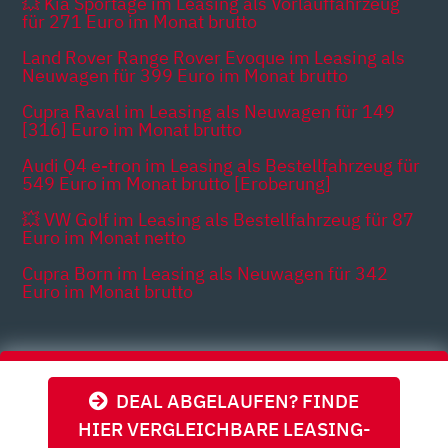
💥 Kia Sportage im Leasing als Vorlauffahrzeug
für 271 Euro im Monat brutto
Land Rover Range Rover Evoque im Leasing als
Neuwagen für 399 Euro im Monat brutto
Cupra Raval im Leasing als Neuwagen für 149
[316] Euro im Monat brutto
Audi Q4 e-tron im Leasing als Bestellfahrzeug für
549 Euro im Monat brutto [Eroberung]
💥 VW Golf im Leasing als Bestellfahrzeug für 87
Euro im Monat netto
Cupra Born im Leasing als Neuwagen für 342
Euro im Monat brutto
Themen
DEAL ABGELAUFEN? FINDE
HIER VERGLEICHBARE LEASING-