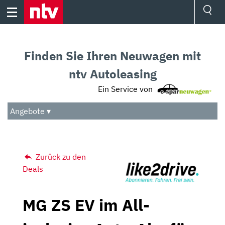
Skip
to
content
Ressorts
Sport
Finden Sie Ihren Neuwagen mit
Börse
Wetter
ntv Autoleasing
TV
Ein Service von
Video
Audio
Angebote ▾
Das Beste
Zurück zu den
Deals
MG ZS EV im All-