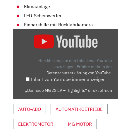
Klimaanlage
LED-Scheinwerfer
Einparkhilfe mit Rückfahrkamera
„DER
NEUE
MG
ZS
EV
Hier klicken, um den Inhalt von YouTube
–
anzuzeigen.
Erfahre mehr in der
Datenschutzerklärung von YouTube
.
HIGHLIGHTS“
Inhalt von YouTube immer anzeigen
VON
YOUTUBE
„Der neue MG ZS EV – Highlights“ direkt öffnen
ANZEIGEN
AUTO-ABO
AUTOMATIKGETRIEBE
ELEKTROMOTOR
MG MOTOR