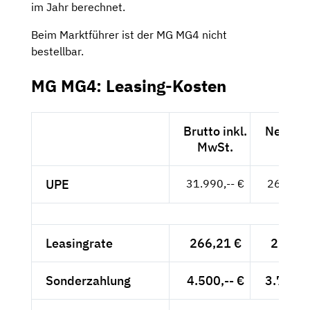
im Jahr berechnet.
Beim Marktführer ist der MG MG4 nicht
bestellbar.
MG MG4: Leasing-Kosten
Brutto inkl.
Netto e
MwSt.
MwSt
UPE
31.990,-- €
26.882,-
Leasingrate
266,21 €
223,71
Sonderzahlung
4.500,-- €
3.781,5