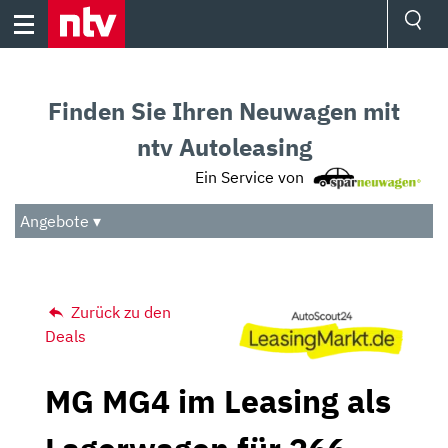
Skip
to
content
Ressorts
Sport
Finden Sie Ihren Neuwagen mit
Börse
Wetter
ntv Autoleasing
TV
Ein Service von
Video
Audio
Angebote ▾
Das Beste
Zurück zu den
Deals
MG MG4 im Leasing als