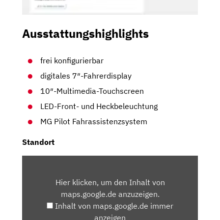
Ausstattungshighlights
frei konfigurierbar
digitales 7″-Fahrerdisplay
10″-Multimedia-Touchscreen
LED-Front- und Heckbeleuchtung
MG Pilot Fahrassistenzsystem
Standort
INHALT
VON
Hier klicken, um den Inhalt von
MAPS.GOOGLE.DE
maps.google.de anzuzeigen.
ANZEIGEN
Inhalt von maps.google.de immer
anzeigen