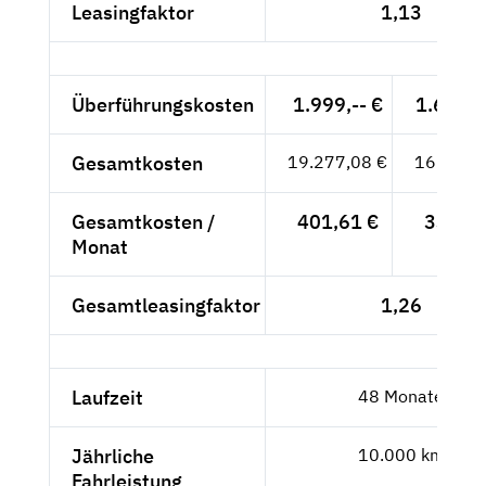
Leasingfaktor
1,13
Überführungskosten
1.999,-- €
1.679,8
Gesamtkosten
19.277,08 €
16.199,
Gesamtkosten /
401,61 €
337,48
Monat
Gesamtleasingfaktor
1,26
Laufzeit
48 Monate
Jährliche
10.000 km
Fahrleistung