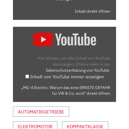
Inhalt direkt öffnen
„MG-
4
ELECTRIC:
WARUM
DAS
Hier klicken, um den Inhalt von YouTube
EINE
anzuzeigen.
Erfahre mehr in der
Datenschutzerklärung von YouTube
.
ERNSTE
Inhalt von YouTube immer anzeigen
GEFAHR
FÜR
„MG-4 Electric: Warum das eine ERNSTE GEFAHR
VW
für VW & Co. wird“ direkt öffnen
&
CO.
AUTOMATIKGETRIEBE
WIRD“
VON
YOUTUBE
ELEKTROMOTOR
KOMPAKTKLASSE