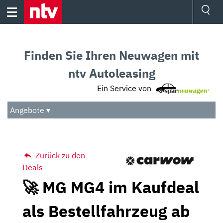
Skip
to
content
Ressorts
Sport
Finden Sie Ihren Neuwagen mit
Börse
Wetter
ntv Autoleasing
TV
Ein Service von
Video
Audio
Angebote ▾
Das Beste
Zurück zu den
Deals
🚀 MG MG4 im Kaufdeal
als Bestellfahrzeug ab