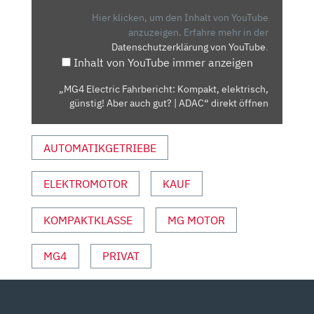
ELEKTRISCH,
Hier klicken, um den Inhalt von YouTube
GÜNSTIG!
anzuzeigen.
Erfahre mehr in der
Datenschutzerklärung von YouTube
.
ABER
Inhalt von YouTube immer anzeigen
AUCH
GUT?
„MG4 Electric Fahrbericht: Kompakt, elektrisch,
|
günstig! Aber auch gut? | ADAC“ direkt öffnen
ADAC“
VON
AUTOMATIKGETRIEBE
YOUTUBE
ANZEIGEN
ELEKTROMOTOR
KAUF
KOMPAKTKLASSE
MG MOTOR
MG4
PRIVAT