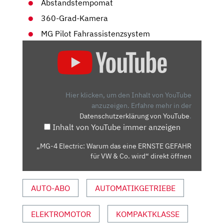
Abstandstempomat
360-Grad-Kamera
MG Pilot Fahrassistenzsystem
„MG-
4
ELECTRIC:
WARUM
DAS
Hier klicken, um den Inhalt von YouTube
EINE
anzuzeigen.
Erfahre mehr in der
Datenschutzerklärung von YouTube
.
ERNSTE
Inhalt von YouTube immer anzeigen
GEFAHR
FÜR
„MG-4 Electric: Warum das eine ERNSTE GEFAHR
VW
für VW & Co. wird“ direkt öffnen
&
CO.
AUTO-ABO
AUTOMATIKGETRIEBE
WIRD“
VON
YOUTUBE
ELEKTROMOTOR
KOMPAKTKLASSE