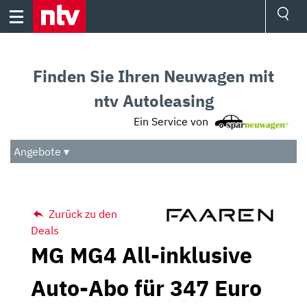
Skip
to
content
Ressorts
Sport
Finden Sie Ihren Neuwagen mit
Börse
Wetter
ntv Autoleasing
TV
Ein Service von
Video
Audio
Angebote ▾
Das Beste
Zurück zu den
Deals
MG MG4 All-inklusive
Auto-Abo für 347 Euro