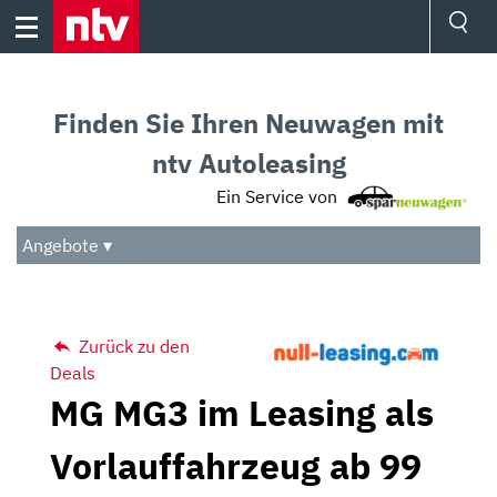
Skip
to
content
Ressorts
Sport
Finden Sie Ihren Neuwagen mit
Börse
Wetter
ntv Autoleasing
TV
Ein Service von
Video
Audio
Angebote ▾
Das Beste
Zurück zu den
Deals
MG MG3 im Leasing als
Vorlauffahrzeug ab 99