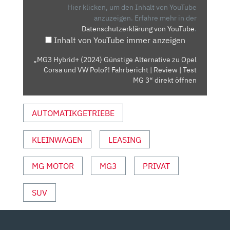
ALTERNATIVE
Hier klicken, um den Inhalt von YouTube
ZU
anzuzeigen.
Erfahre mehr in der
Datenschutzerklärung von YouTube
.
OPEL
Inhalt von YouTube immer anzeigen
CORSA
UND
„MG3 Hybrid+ (2024) Günstige Alternative zu Opel
VW
Corsa und VW Polo?! Fahrbericht | Review | Test
POLO?!
MG 3“ direkt öffnen
FAHRBERICHT
|
AUTOMATIKGETRIEBE
REVIEW
|
KLEINWAGEN
LEASING
TEST
MG
3“
MG MOTOR
MG3
PRIVAT
VON
YOUTUBE
SUV
ANZEIGEN