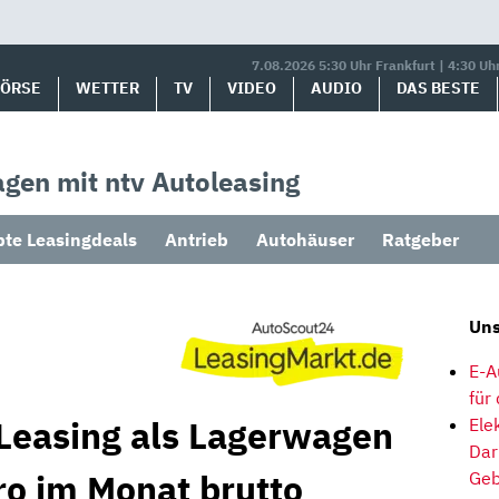
7.08.2026 5:30 Uhr Frankfurt | 4:30 Uh
BÖRSE
WETTER
TV
VIDEO
AUDIO
DAS BESTE
gen mit ntv Autoleasing
bte Leasingdeals
Antrieb
Autohäuser
Ratgeber
Uns
E-A
für
Leasing als Lagerwagen
Ele
Dar
ro im Monat brutto
Geb