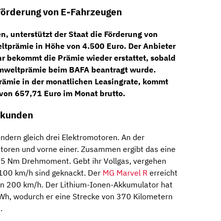
 Förderung von E-Fahrzeugen
n, unterstützt der Staat die Förderung von
ltprämie in Höhe von 4.500 Euro. Der Anbieter
hr bekommt die Prämie wieder erstattet, sobald
 Umweltprämie beim BAFA beantragt wurde.
rämie in der monatlichen Leasingrate, kommt
 von 657,71 Euro im Monat brutto.
Sekunden
sondern gleich drei Elektromotoren. An der
otoren und vorne einer. Zusammen ergibt das eine
65 Nm Drehmoment. Gebt ihr Vollgas, vergehen
100 km/h sind geknackt. Der
MG Marvel R
erreicht
n 200 km/h. Der Lithium-Ionen-Akkumulator hat
kWh, wodurch er eine Strecke von 370 Kilometern
.