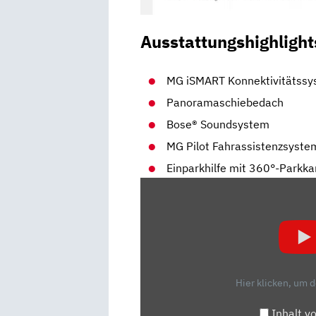
Ausstattungshighlight
MG iSMART Konnektivitätss
Panoramaschiebedach
Bose® Soundsystem
MG Pilot Fahrassistenzsyste
Einparkhilfe mit 360°-Parkk
„MG
MARVEL
R
ELEKTRO:
DIESE
KOMPROMISSE
Hier klicken, um 
ERWARTEN
EUCH
Inhalt v