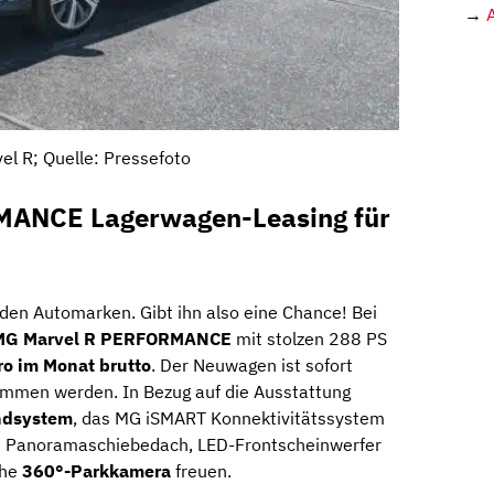
→
l R; Quelle: Pressefoto
MANCE Lagerwagen-Leasing für
 den Automarken. Gibt ihn also eine Chance! Bei
MG Marvel R PERFORMANCE
mit stolzen 288 PS
o im Monat brutto
. Der Neuwagen ist sofort
ommen werden. In Bezug auf die Ausstattung
ndsystem
, das MG iSMART Konnektivitätssystem
es Panoramaschiebedach, LED-Frontscheinwerfer
che
360°-Parkkamera
freuen.