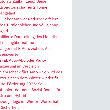
uto als Zugfahrzeug: Diese
ktroautos schaffen 2 Tonnen
ängelast
Fieber auf vier Rädern: So feiert
 das Turnier sicher und völlig ohne
geld
aillierte Darstellung des Modells
 Leasingübernahme
änger mit E-Auto ziehen: Alles
senswerte
sing, Auto-Abo oder Vario-
anzierung im Vergleich
hjahrscheck fürs Auto – So wird das
rzeug nach dem Winter wieder fit
uto-Förderung 2026: So
ktioniert der neue Sozial-Bonus für
ktro und Hybrid
rzeugpflege im Winter: Werterhalt
 Sicherheit