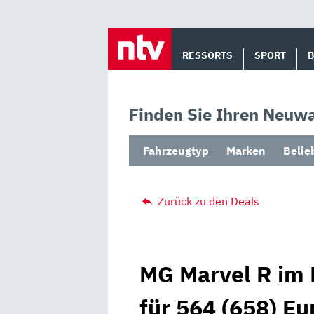
Skip
to
RESSORTS
SPORT
content
Finden Sie Ihren Neuwa
Fahrzeugtyp
Marken
Belie
Zurück zu den Deals
MG Marvel R im 
für 564 (658) Eu