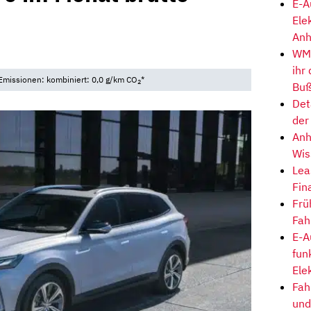
E-A
Ele
Anh
WM-
ihr
Emissionen: kombiniert: 0,0 g/km CO
*
2
Buß
Det
der
Anh
Wis
Lea
Fin
Frü
Fah
E-A
fun
Ele
Fah
und