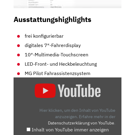
Ausstattungshighlights
frei konfigurierbar
digitales 7″-Fahrerdisplay
10″-Multimedia-Touchscreen
LED-Front- und Heckbeleuchtung
MG Pilot Fahrassistenzsystem
„MG-
4
ELECTRIC:
WARUM
DAS
Hier klicken, um den Inhalt von YouTube
EINE
anzuzeigen.
Erfahre mehr in der
Datenschutzerklärung von YouTube
.
ERNSTE
Inhalt von YouTube immer anzeigen
GEFAHR