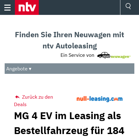
Skip
to
content
Ressorts
Sport
Finden Sie Ihren Neuwagen mit
Börse
Wetter
ntv Autoleasing
TV
Ein Service von
Video
Audio
Angebote ▾
Das Beste
Zurück zu den
Deals
MG 4 EV im Leasing als
Bestellfahrzeug für 184