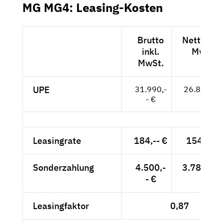
MG MG4: Leasing-Kosten
Brutto
Netto exk
inkl.
MwSt.
MwSt.
UPE
31.990,-
26.882,-- 
- €
Leasingrate
184,-- €
154,62 
Sonderzahlung
4.500,-
3.781,51 
- €
Leasingfaktor
0,87