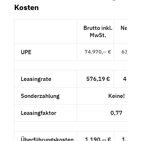
Kosten
Brutto inkl.
Netto e
MwSt.
MwSt
UPE
74.970,-- €
63.000,-
Leasingrate
576,19 €
484,19
Sonderzahlung
Keine!
Leasingfaktor
0,77
Überführungskosten
1.190,-- €
1.000,-