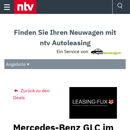
Skip
to
content
Ressorts
Sport
Finden Sie Ihren Neuwagen mit
Börse
Wetter
ntv Autoleasing
TV
Ein Service von
Video
Audio
Angebote ▾
Das Beste
Zurück zu den
Deals
Mercedes-Benz GLC im