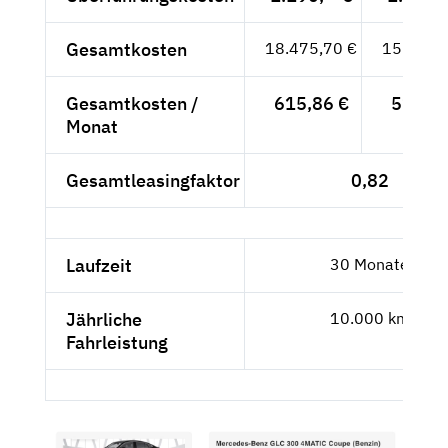
Gesamtkosten
18.475,70 €
15.525,
Gesamtkosten /
615,86 €
517,53
Monat
Gesamtleasingfaktor
0,82
Laufzeit
30 Monate
Jährliche
10.000 km
Fahrleistung