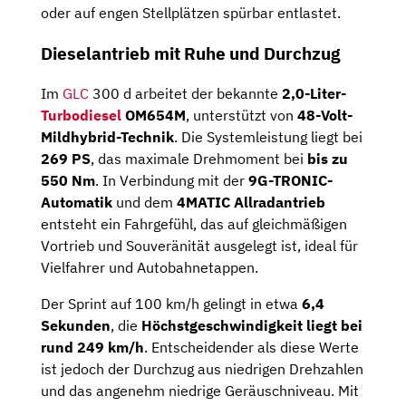
oder auf engen Stellplätzen spürbar entlastet.
Dieselantrieb mit Ruhe und Durchzug
Im
GLC
300 d arbeitet der bekannte
2,0-Liter-
Turbodiesel
OM654M
, unterstützt von
48-Volt-
Mildhybrid-Technik
. Die Systemleistung liegt bei
269 PS
, das maximale Drehmoment bei
bis zu
550 Nm
. In Verbindung mit der
9G-TRONIC-
Automatik
und dem
4MATIC Allradantrieb
entsteht ein Fahrgefühl, das auf gleichmäßigen
Vortrieb und Souveränität ausgelegt ist, ideal für
Vielfahrer und Autobahnetappen.
Der Sprint auf 100 km/h gelingt in etwa
6,4
Sekunden
, die
Höchstgeschwindigkeit liegt bei
rund 249 km/h
. Entscheidender als diese Werte
ist jedoch der Durchzug aus niedrigen Drehzahlen
und das angenehm niedrige Geräuschniveau. Mit