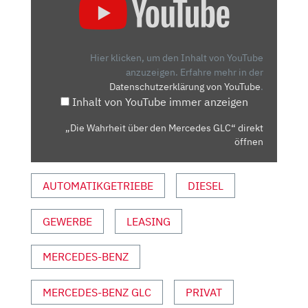
WAHRHEIT
ÜBER
DEN
MERCEDES
Hier klicken, um den Inhalt von YouTube
GLC“
anzuzeigen.
Erfahre mehr in der
Datenschutzerklärung von YouTube
.
VON
Inhalt von YouTube immer anzeigen
YOUTUBE
ANZEIGEN
„Die Wahrheit über den Mercedes GLC“ direkt
öffnen
AUTOMATIKGETRIEBE
DIESEL
GEWERBE
LEASING
MERCEDES-BENZ
MERCEDES-BENZ GLC
PRIVAT