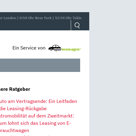
hr London | 0:54 Uhr New York | 13:54 Uhr Tokio
Ein Service von
ere Ratgeber
uto am Vertragsende: Ein Leitfaden
 die Leasing-Rückgabe
ktromobilität auf dem Zweitmarkt:
um lohnt sich das Leasing von E-
rauchtwagen