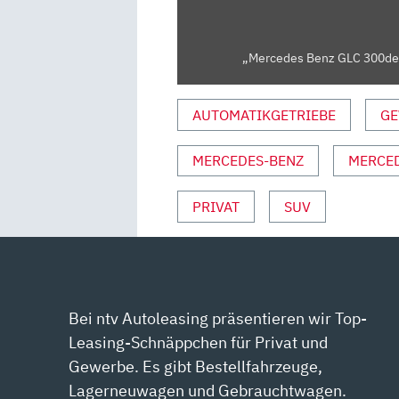
–
DER
„Mercedes Benz GLC 300de 4
MOTORDEAL“
VON
YOUTUBE
AUTOMATIKGETRIEBE
GE
ANZEIGEN
MERCEDES-BENZ
MERCED
PRIVAT
SUV
Bei ntv Autoleasing präsentieren wir Top-
Leasing-Schnäppchen für Privat und
Gewerbe. Es gibt Bestellfahrzeuge,
Lagerneuwagen und Gebrauchtwagen.