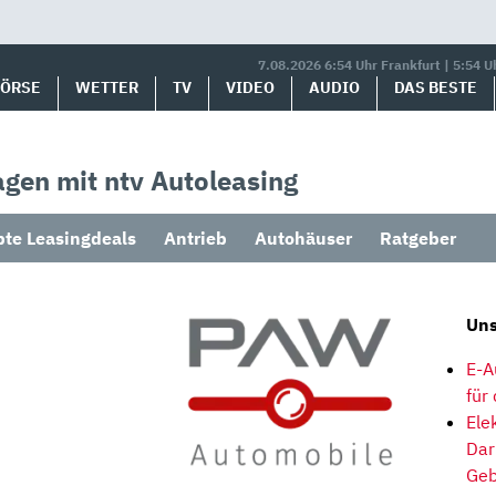
7.08.2026 6:54 Uhr Frankfurt | 5:54 U
BÖRSE
WETTER
TV
VIDEO
AUDIO
DAS BESTE
gen mit ntv Autoleasing
bte Leasingdeals
Antrieb
Autohäuser
Ratgeber
Uns
E-A
für
Ele
Dar
Geb