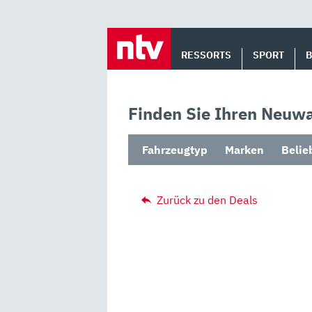
Skip
to
RESSORTS
SPORT
content
Finden Sie Ihren Neuwa
Fahrzeugtyp
Marken
Belie
Zurück zu den Deals