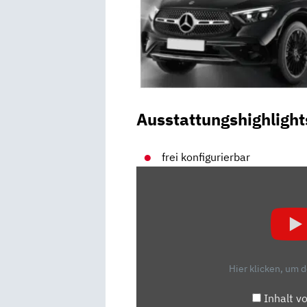
Ausstattungshighlight
frei konfigurierbar
„MERCEDES
BENZ
GLC
300DE
4MATIC
COUPÉ
Hier klicken, um 
TEST
I
Inhalt v
PS