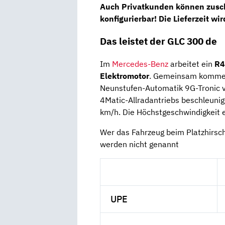
Auch Privatkunden können zusch
konfigurierbar
! Die Lieferzeit wi
Das leistet der GLC 300 de
Im
Mercedes-Benz
arbeitet ein
R4
Elektromotor
. Gemeinsam kommen
Neunstufen-Automatik 9G-Tronic ve
4Matic-Allradantriebs beschleunig
km/h. Die Höchstgeschwindigkeit e
Wer das Fahrzeug beim Platzhirsc
werden nicht genannt
UPE