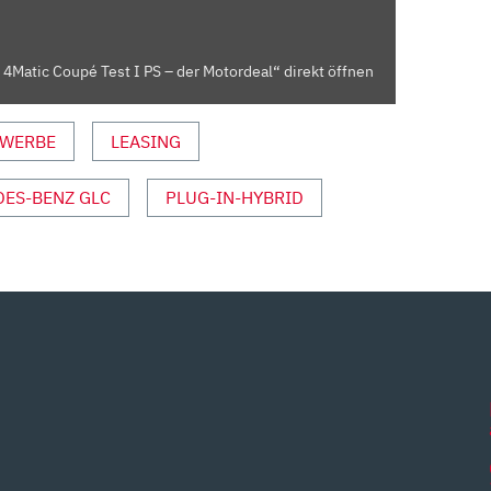
Matic Coupé Test I PS – der Motordeal“ direkt öffnen
WERBE
LEASING
ES-BENZ GLC
PLUG-IN-HYBRID