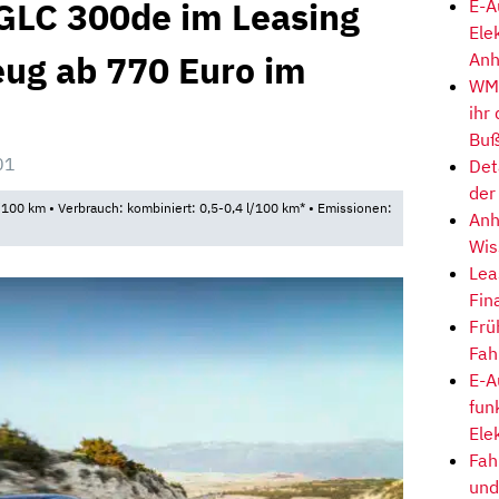
GLC 300de im Leasing
E-A
Ele
eug ab 770 Euro im
Anh
WM-
ihr
Buß
01
Det
der
100 km • Verbrauch: kombiniert: 0,5-0,4 l/100 km* • Emissionen:
Anh
Wis
Lea
Fin
Frü
Fah
E-A
fun
Ele
Fah
und