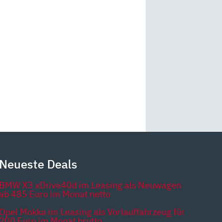
Neueste Deals
BMW X3 xDrive40d im Leasing als Neuwagen
ab 485 Euro im Monat netto
Opel Mokka im Leasing als Vorlauffahrzeug für
200 Euro im Monat brutto