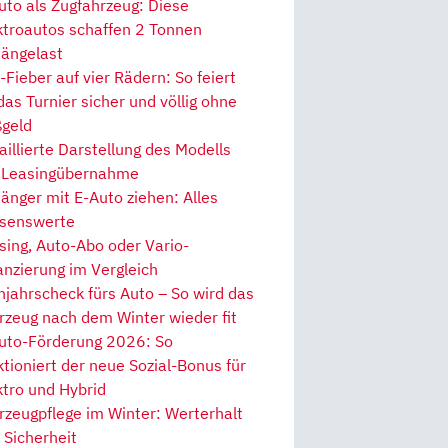
uto als Zugfahrzeug: Diese
ktroautos schaffen 2 Tonnen
ängelast
Fieber auf vier Rädern: So feiert
 das Turnier sicher und völlig ohne
geld
aillierte Darstellung des Modells
 Leasingübernahme
änger mit E-Auto ziehen: Alles
senswerte
sing, Auto-Abo oder Vario-
anzierung im Vergleich
hjahrscheck fürs Auto – So wird das
rzeug nach dem Winter wieder fit
uto-Förderung 2026: So
ktioniert der neue Sozial-Bonus für
ktro und Hybrid
rzeugpflege im Winter: Werterhalt
 Sicherheit