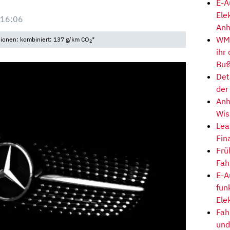
E-A
Ele
 16:06
Anh
WM-
sionen: kombiniert: 137 g/km CO
*
2
ihr
Buß
Det
der
Anh
Wis
Lea
Fin
Frü
Fah
E-A
fun
Ele
Fah
und