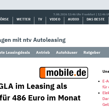
7.08.2026 13:46 Uhr Frankfurt | 12:46 U
BÖRSE
WETTER
TV
VIDEO
AUDIO
DAS BESTE
gen mit ntv Autoleasing
bte Leasingdeals
Antrieb
Autohäuser
Ratgeber
Uns
E-A
LA im Leasing als
für
Ele
für 486 Euro im Monat
Dar
Geb