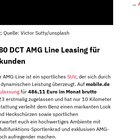
→
 Quelle: Victor Sutty/unsplash
0 DCT AMG Line Leasing für
skunden
 AMG-Line ist ein sportliches
SUV
, der sich durch
r dynamischen Leistung überzeugt. Auf
mobile.de
ulassung
für
486,11 Euro im Monat brutto
23 erstmalig zugelassen und hat nur 10 Kilometer
tattung verleiht dem Benz einen markanten Look
und Heckschürzen sowie sportlichen
rwartet euch ein hochwertiges Ambiente mit
Multifunktions-Sportlenkrad und exklusiven AMG-
noch aufregender machen.