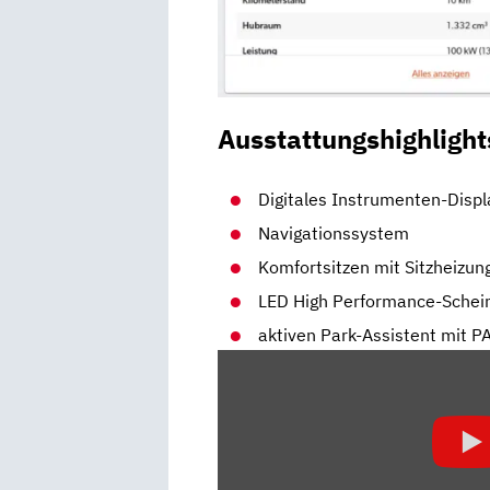
Ausstattungshighlight
Digitales Instrumenten-Displ
Navigationssystem
Komfortsitzen mit Sitzheizun
LED High Performance-Schei
aktiven Park-Assistent mit
„MERCEDES
GLA
(2020):
TEST
–