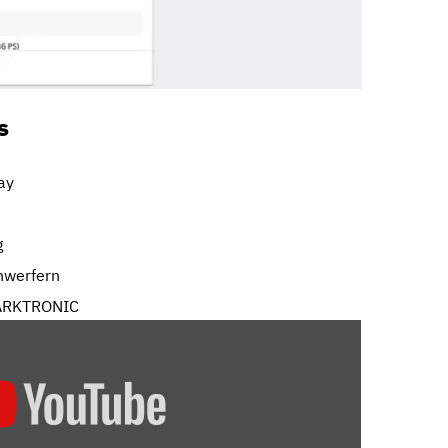
s
ay
g
nwerfern
 PARKTRONIC