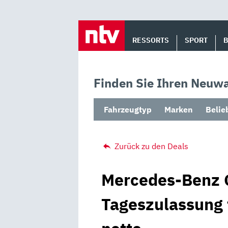
Skip
to
RESSORTS
SPORT
content
Finden Sie Ihren Neuwa
Fahrzeugtyp
Marken
Belie
Zurück zu den Deals
Mercedes-Benz G
Tageszulassung 