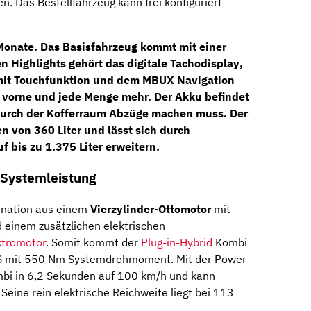
n. Das Bestellfahrzeug kann frei konfiguriert
 Monate. Das Basisfahrzeug kommt mit einer
n Highlights gehört das
digitale Tachodisplay
,
it Touchfunktion und dem
MBUX Navigation
 vorne und jede Menge mehr. Der Akku befindet
durch der Kofferraum Abzüge machen muss. Der
 von 360 Liter und lässt sich durch
 bis zu 1.375 Liter erweitern.
 Systemleistung
ination aus einem
Vierzylinder-Ottomotor
mit
 einem zusätzlichen elektrischen
ktromotor
. Somit kommt der
Plug-in-Hybrid
Kombi
PS mit 550 Nm Systemdrehmoment. Mit der Power
mbi in 6,2 Sekunden auf 100 km/h und kann
Seine rein elektrische Reichweite liegt bei 113