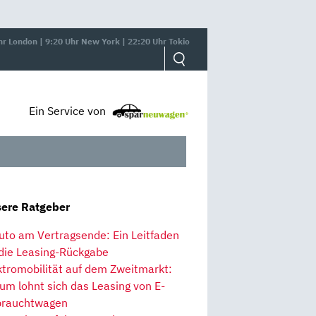
hr London | 9:20 Uhr New York | 22:20 Uhr Tokio
Ein Service von
ere Ratgeber
uto am Vertragsende: Ein Leitfaden
 die Leasing-Rückgabe
ktromobilität auf dem Zweitmarkt:
um lohnt sich das Leasing von E-
rauchtwagen