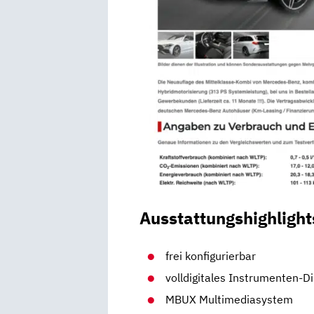
Ausstattungshighlight
frei konfigurierbar
volldigitales Instrumenten-D
MBUX Multimediasystem