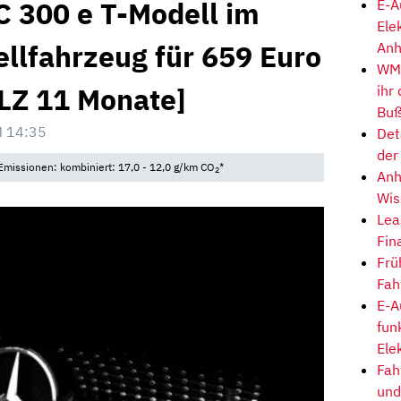
 300 e T-Modell im
E-A
Ele
ellfahrzeug für 659 Euro
Anh
WM-
[LZ 11 Monate]
ihr
Buß
 14:35
Det
der
 Emissionen: kombiniert: 17,0 - 12,0 g/km CO
*
2
Anh
Wis
Lea
Fin
Frü
Fah
E-A
fun
Ele
Fah
und