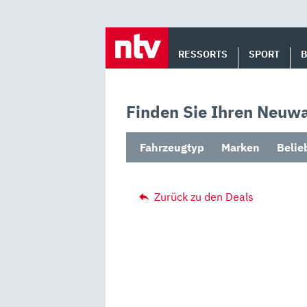
Skip
to
RESSORTS
SPORT
content
Finden Sie Ihren Neuwa
Fahrzeugtyp
Marken
Belie
Zurück zu den Deals