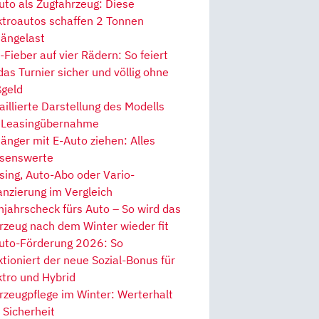
uto als Zugfahrzeug: Diese
ktroautos schaffen 2 Tonnen
ängelast
Fieber auf vier Rädern: So feiert
 das Turnier sicher und völlig ohne
geld
aillierte Darstellung des Modells
 Leasingübernahme
änger mit E-Auto ziehen: Alles
senswerte
sing, Auto-Abo oder Vario-
anzierung im Vergleich
hjahrscheck fürs Auto – So wird das
rzeug nach dem Winter wieder fit
uto-Förderung 2026: So
ktioniert der neue Sozial-Bonus für
ktro und Hybrid
rzeugpflege im Winter: Werterhalt
 Sicherheit