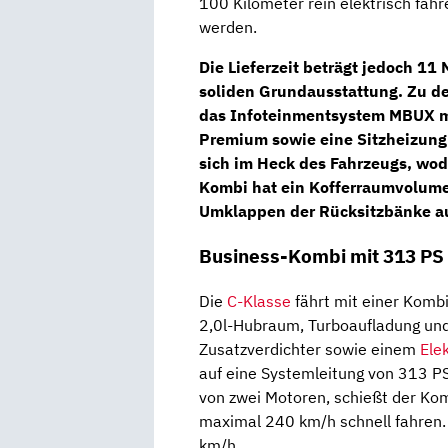
100 Kilometer rein elektrisch fahre
werden.
Die Lieferzeit beträgt jedoch 11
soliden Grundausstattung. Zu de
das Infoteinmentsystem
MBUX
m
Premium
sowie eine Sitzheizung
sich im Heck des Fahrzeugs, wo
Kombi hat ein Kofferraumvolumen
Umklappen der Rücksitzbänke auf
Business-Kombi mit 313 PS
Die
C-Klasse
fährt mit einer Komb
2,0l-Hubraum, Turboaufladung und
Zusatzverdichter sowie einem
Ele
auf eine Systemleitung von 313 
von zwei Motoren, schießt der Ko
maximal 240 km/h schnell fahren. 
km/h.