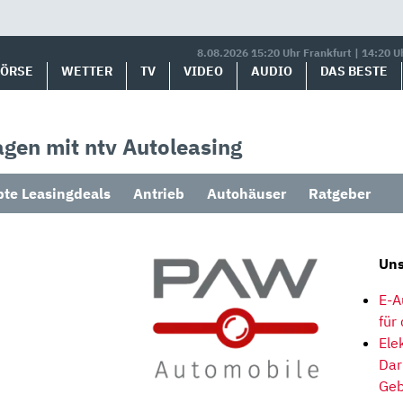
8.08.2026 15:20 Uhr Frankfurt | 14:20 U
BÖRSE
WETTER
TV
VIDEO
AUDIO
DAS BESTE
gen mit ntv Autoleasing
bte Leasingdeals
Antrieb
Autohäuser
Ratgeber
Uns
E-A
für
Ele
Dar
Geb