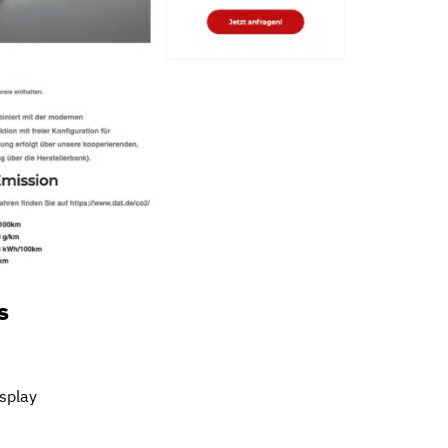
s
isplay