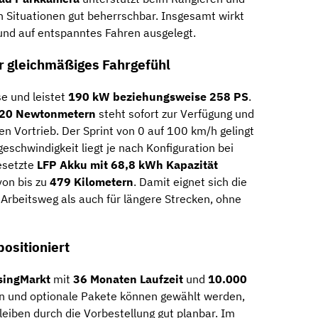
 Situationen gut beherrschbar. Insgesamt wirkt
und auf entspanntes Fahren ausgelegt.
ür gleichmäßiges Fahrgefühl
se und leistet
190 kW beziehungsweise 258 PS
.
20 Newtonmetern
steht sofort zur Verfügung und
sen Vortrieb. Der Sprint von 0 auf 100 km/h gelingt
geschwindigkeit liegt je nach Konfiguration bei
gesetzte
LFP Akku mit 68,8 kWh Kapazität
von bis zu
479 Kilometern
. Damit eignet sich die
Arbeitsweg als auch für längere Strecken, ohne
ositioniert
singMarkt
mit
36 Monaten Laufzeit
und
10.000
on und optionale Pakete können gewählt werden,
leiben durch die Vorbestellung gut planbar. Im