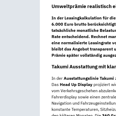
Umweltprämie realistisch e
In der Leasingkalkulation für di
6.000 Euro brutto
berücksichtigt
tatsächliche monatliche Belastun
Rate entscheidend. Rechnet man 
eine
normalisierte Leasingrate v
bleibt das Angebot transparent 
Prämie später vollständig ausgez
Takumi Ausstattung mit kla
In der
Ausstattungslinie Takumi
z
Das
Head Up Display
projiziert w
vom Verkehrsgeschehen abzulenken
Fahrerdisplay sowie einen zentral
Navigation und Fahrzeugeinstellun
konstante Temperaturen, Sitzheizu
den kälteren Monaten. Die
360 Gr