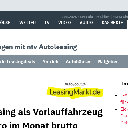
8.08.2026 16:43 Uhr Frankfurt | 15:43 Uh
BÖRSE
WETTER
TV
VIDEO
AUDIO
DAS BESTE
gen mit ntv Autoleasing
bte Leasingdeals
Antrieb
Autohäuser
Ratgeber
Uns
E-A
für
ing als Vorlauffahrzeug
Ele
Dar
ro im Monat brutto
Geb