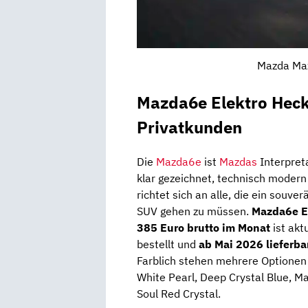
Mazda Maz
Mazda6e Elektro Heck
Privatkunden
Die
Mazda6e
ist
Mazdas
Interpreta
klar gezeichnet, technisch modern
richtet sich an alle, die ein souv
SUV gehen zu müssen.
Mazda6e El
385 Euro brutto im Monat
ist akt
bestellt und
ab Mai 2026 lieferba
Farblich stehen mehrere Optionen z
White Pearl, Deep Crystal Blue, M
Soul Red Crystal.