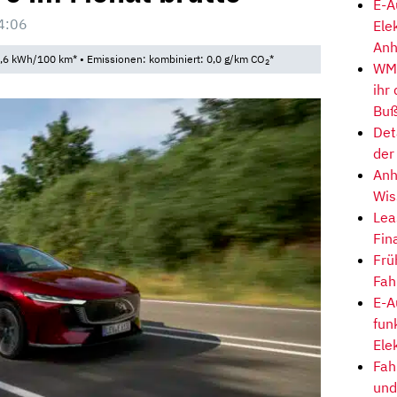
E-A
4:06
Ele
Anh
,6 kWh/100 km* • Emissionen: kombiniert: 0,0 g/km CO
*
2
WM-
ihr
Buß
Det
der
Anh
Wis
Lea
Fin
Frü
Fah
E-A
fun
Ele
Fah
und