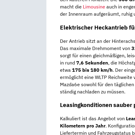
macht die
Limousine
auch in engen
der Innenraum aufgeräumt, ruhig 
Elektrischer Heckantrieb f
Der Antrieb sitzt an der Hinterach
Das maximale Drehmoment von
3
sorgt für einen gleichmäßigen, lei
in rund
7,6 Sekunden
, die Höchst
etwa
175 bis 180 km/h
. Der ein
ermöglicht eine WLTP Reichweite 
Mazda6e sowohl für den täglichen 
ständig nachladen zu müssen.
Leasingkonditionen sauber p
Kalkuliert ist das Angebot von
Lea
Kilometern pro Jahr
. Konfigurati
Liefertermin und Fahrzeugstatus b