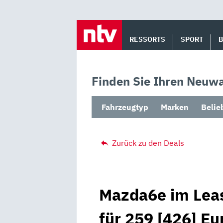
Skip
to
RESSORTS
SPORT
content
Finden Sie Ihren Neuwa
Fahrzeugtyp
Marken
Belie
Zurück zu den Deals
Mazda6e im Leas
für 259 [426] Eu