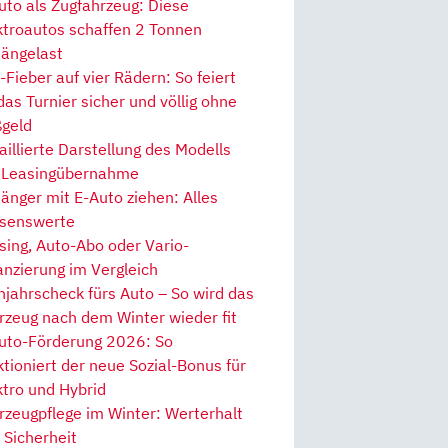
uto als Zugfahrzeug: Diese
ktroautos schaffen 2 Tonnen
ängelast
Fieber auf vier Rädern: So feiert
 das Turnier sicher und völlig ohne
geld
aillierte Darstellung des Modells
 Leasingübernahme
änger mit E-Auto ziehen: Alles
senswerte
sing, Auto-Abo oder Vario-
anzierung im Vergleich
hjahrscheck fürs Auto – So wird das
rzeug nach dem Winter wieder fit
uto-Förderung 2026: So
ktioniert der neue Sozial-Bonus für
ktro und Hybrid
rzeugpflege im Winter: Werterhalt
 Sicherheit