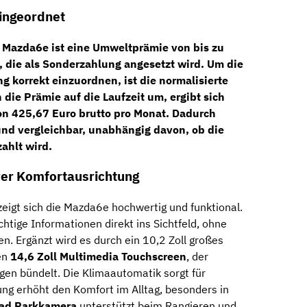
ingeordnet
e
Mazda6e
ist eine
Umweltprämie von bis zu
, die als Sonderzahlung angesetzt wird. Um die
g korrekt einzuordnen, ist die normalisierte
die Prämie auf die Laufzeit um, ergibt sich
on 425,67 Euro brutto pro Monat
. Dadurch
und vergleichbar, unabhängig davon, ob die
ahlt wird.
rer Komfortausrichtung
eigt sich die Mazda6e hochwertig und funktional.
ichtige Informationen direkt ins Sichtfeld, ohne
. Ergänzt wird es durch ein 10,2 Zoll großes
en
14,6 Zoll Multimedia Touchscreen
, der
gen bündelt. Die Klimaautomatik sorgt für
ng erhöht den Komfort im Alltag, besonders in
ad Parkkamera
unterstützt beim Rangieren und