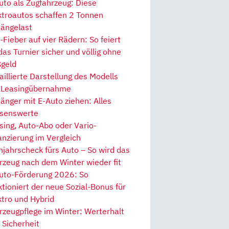
uto als Zugfahrzeug: Diese
ktroautos schaffen 2 Tonnen
ängelast
Fieber auf vier Rädern: So feiert
 das Turnier sicher und völlig ohne
geld
aillierte Darstellung des Modells
 Leasingübernahme
änger mit E-Auto ziehen: Alles
senswerte
sing, Auto-Abo oder Vario-
anzierung im Vergleich
hjahrscheck fürs Auto – So wird das
rzeug nach dem Winter wieder fit
uto-Förderung 2026: So
ktioniert der neue Sozial-Bonus für
ktro und Hybrid
rzeugpflege im Winter: Werterhalt
 Sicherheit