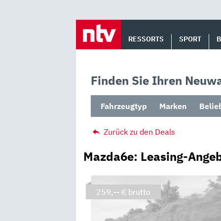
Skip
to
RESSORTS
SPORT
content
Finden Sie Ihren Neuwa
Fahrzeugtyp
Marken
Belie
Zurück zu den Deals
Mazda6e: Leasing-Angeb
259,-- € brutto