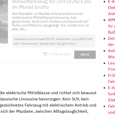
Vorlauffahrzeug für 259 [426] Euro
E-A
im Monat brutto
Ele
Anh
Die Mazda6e ist Mazdas Interpretation einer
elektrischen Mittelklasselimousine, klar
WM-
gezeichnet, technisch modern und bewusst auf
Ruhe und Effizienz ausgelegt. Sie richtet sich an
ihr
alle, die...
Buß
Det
Verbrauch und Umwelt WLTP: kombiniert: 16,6 kWh/100
km* • Emissionen: kombiniert: 0,0 g/km CO
*
der
2
Anh
2. Februar 2026
MEHR
Wis
Lea
Fin
Frü
Fah
E-A
die elektrische Mittelklasse und richtet sich bewusst
fun
 klassische Limousine bevorzugen. Kein SUV, kein
Ele
r gezeichnetes Fahrzeug mit elektrischem Antrieb und
Fah
 sich der Mazda6e, zwischen Alltagstauglichkeit,
und