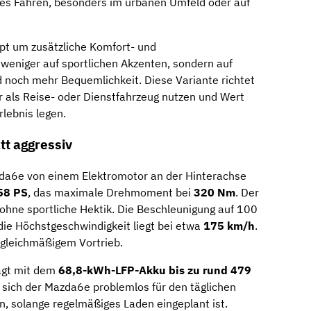
es Fahren, besonders im urbanen Umfeld oder auf
pt um zusätzliche Komfort- und
 weniger auf sportlichen Akzenten, sondern auf
noch mehr Bequemlichkeit. Diese Variante richtet
r als Reise- oder Dienstfahrzeug nutzen und Wert
lebnis legen.
tt aggressiv
zda6e von einem Elektromotor an der Hinterachse
58 PS
, das maximale Drehmoment bei
320 Nm
. Der
 ohne sportliche Hektik. Die Beschleunigung auf 100
 die Höchstgeschwindigkeit liegt bei etwa
175 km/h
.
d gleichmäßigem Vortrieb.
rägt mit dem
68,8-kWh-LFP-Akku bis zu rund 479
t sich der Mazda6e problemlos für den täglichen
n, solange regelmäßiges Laden eingeplant ist.