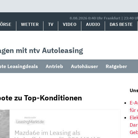
8.08.2026 0:40 Uhr Frankfurt | 23:40 U
BÖRSE
WETTER
TV
VIDEO
AUDIO
DAS BESTE
gen mit ntv Autoleasing
bte Leasingdeals
Antrieb
Autohäuser
Ratgeber
Uns
ote zu Top-Konditionen
E-A
für
Ele
Dar
Mazda6e im Leasing als
Geb