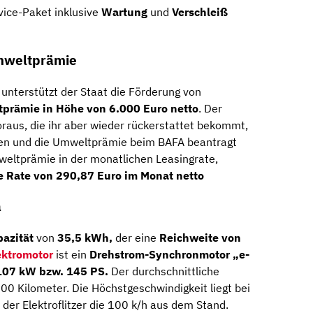
vice-Paket inklusive
Wartung
und
Verschleiß
mweltprämie
 unterstützt der Staat die Förderung von
prämie in Höhe von 6.000 Euro netto
. Der
oraus, die ihr aber wieder rückerstattet bekommt,
en und die Umweltprämie beim BAFA beantragt
weltprämie in der monatlichen Leasingrate,
e Rate von
290,87
Euro im Monat netto
a
azität
von
35,5 kWh,
der eine
Reichweite von
ektromotor
ist ein
Drehstrom-Synchronmotor „e-
107 kW bzw. 145 PS.
Der durchschnittliche
00 Kilometer. Die Höchstgeschwindigkeit liegt bei
der Elektroflitzer die 100 k/h aus dem Stand.