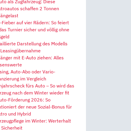
uto als Zugfahrzeug: Diese
ktroautos schaffen 2 Tonnen
ängelast
Fieber auf vier Rädern: So feiert
 das Turnier sicher und völlig ohne
geld
aillierte Darstellung des Modells
 Leasingübernahme
änger mit E-Auto ziehen: Alles
senswerte
sing, Auto-Abo oder Vario-
anzierung im Vergleich
hjahrscheck fürs Auto – So wird das
rzeug nach dem Winter wieder fit
uto-Förderung 2026: So
ktioniert der neue Sozial-Bonus für
ktro und Hybrid
rzeugpflege im Winter: Werterhalt
 Sicherheit