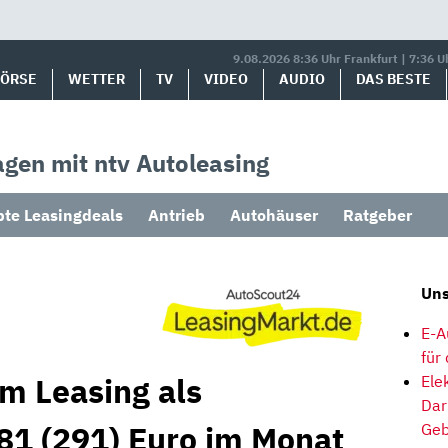
9.08.2026 8:36 Uhr Frankfurt | 7:36 U
BÖRSE
WETTER
TV
VIDEO
AUDIO
DAS BESTE
gen mit ntv Autoleasing
bte Leasingdeals
Antrieb
Autohäuser
Ratgeber
Uns
E-A
für
m Leasing als
Ele
Dar
81 (291) Euro im Monat
Geb