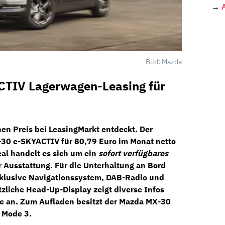
→
Bild: Mazda
TIV Lagerwagen-Leasing für
nen Preis bei
LeasingMarkt
entdeckt. Der
-30 e-SKYACTIV
für
80,79 Euro im Monat netto
al handelt es sich um ein
sofort verfügbares
 Ausstattung. Für die Unterhaltung an Bord
klusive
Navigationssystem, DAB-Radio
und
tzliche
Head-Up-Display
zeigt diverse Infos
be an. Zum Aufladen besitzt der Mazda MX-30
 Mode 3.