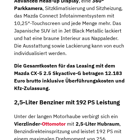
Advanced Head-up Display
, eine
360°
Parkkamera
, Sitzklimatisierung und Sitzheizung,
das Mazda Connect Infotainmentsystem mit
10,25″-Touchscreen und jede Menge mehr. Das
Japanische SUV ist in Jet Black Metallic lackiert
und hat eine braune Interieur aus Nappaleder.
Die Ausstattung sowie Lackierung kann von euch
individualisiert werden.
Die
Gesamtkosten
für das Leasing mit dem
Mazda CX-5 2.5 Skyactive-G betragen
12.183
Euro brutto
inklusive Überführungskosten und
Kfz-Zulassung.
2,5-Liter Benziner mit 192 PS Leistung
Unter der langen Motorhaube verbirgt sich ein
Vierzlinder-
Ottomotor
mit
2,5-Liter Hubraum
,
Benzindirekteinspritzung und leistet 192 PS mit
einem maximalen Drehmoment von 256