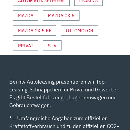
AUTOMATIKGETRIEBE
LEASING
DEUTSCH,
REVIEW,
MAZDA
MAZDA CX-5
FAHRBERICHT“
VON
YOUTUBE
MAZDA CX-5 KF
OTTOMOTOR
ANZEIGEN
PRIVAT
SUV
Bei ntv Autoleasing präsentieren wir Top-
Leasing-Schnäppchen für Privat und Gewerbe.
Es gibt Bestellfahrzeuge, Lagerneuwagen und
Gebrauchtwagen.
* = Umfangreiche Angaben zum offiziellen
Kraftstoffverbrauch und zu den offiziellen CO2-