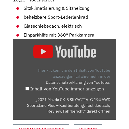
Sitzklimatisierung & Sitzheizung
beheizbare Sport-Lederlenkrad
Glasschiebedach, elektrisch
Einparkhilfe mit 360° Parkkamera
„2021
MAZDA
CX-
5
SKYACTIV-
Hier klicken, um den Inhalt von YouTube
G
anzuzeigen.
Erfahre mehr in der
Datenschutzerklärung von YouTube
.
194
Inhalt von YouTube immer anzeigen
AWD
SPORTSLINE
„2021 Mazda CX-5 SKYACTIV-G 194 AWD
PLUS
SportsLine Plus – Kaufberatung, Test deutsch,
–
Review, Fahrbericht“ direkt öffnen
KAUFBERATUNG,
TEST