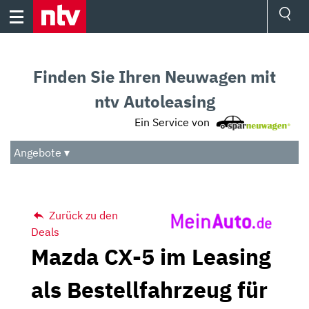
Skip
to
content
Ressorts
Sport
Finden Sie Ihren Neuwagen mit
Börse
Wetter
ntv Autoleasing
TV
Ein Service von
Video
Audio
Angebote ▾
Das Beste
Zurück zu den
Deals
Mazda CX-5 im Leasing
als Bestellfahrzeug für