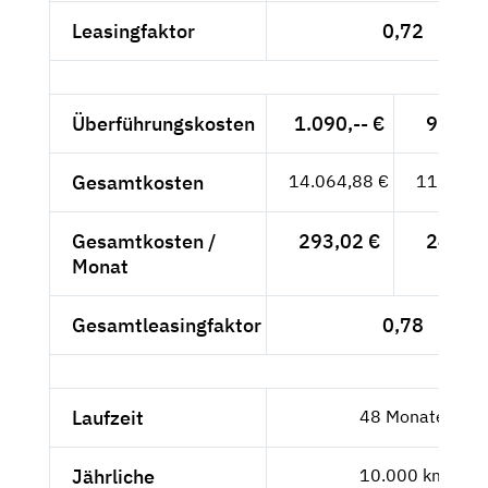
Leasingfaktor
0,72
Überführungskosten
1.090,-- €
915,97
Gesamtkosten
14.064,88 €
11.819,
Gesamtkosten /
293,02 €
246,23
Monat
Gesamtleasingfaktor
0,78
Laufzeit
48 Monate
Jährliche
10.000 km