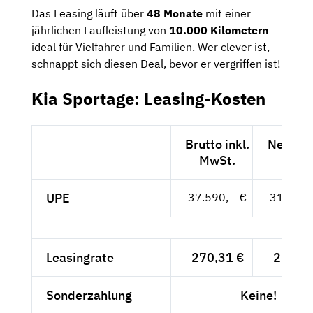
Das Leasing läuft über
48 Monate
mit einer
jährlichen Laufleistung von
10.000 Kilometern
–
ideal für Vielfahrer und Familien. Wer clever ist,
schnappt sich diesen Deal, bevor er vergriffen ist!
Kia Sportage: Leasing-Kosten
Brutto inkl.
Netto e
MwSt.
MwSt
UPE
37.590,-- €
31.588,-
Leasingrate
270,31 €
227,15
Sonderzahlung
Keine!