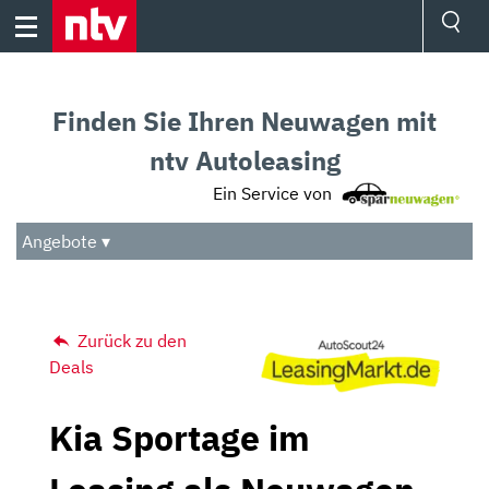
Skip
to
content
Ressorts
Sport
Finden Sie Ihren Neuwagen mit
Börse
Wetter
ntv Autoleasing
TV
Ein Service von
Video
Audio
Angebote ▾
Das Beste
Zurück zu den
Deals
Kia Sportage im