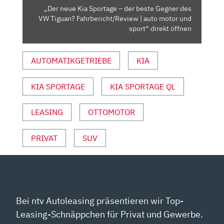
DES
„Der neue Kia Sportage – der beste Gegner des
VW
VW Tiguan? Fahrbericht/Review | auto motor und
TIGUAN?
sport“ direkt öffnen
FAHRBERICHT/REVIEW
|
AUTOMATIKGETRIEBE
KIA
AUTO
MOTOR
KIA SPORTAGE
KIA SPORTAGE QL
UND
SPORT“
VON
LEASING
OTTOMOTOR
YOUTUBE
ANZEIGEN
PRIVAT
SUV
Bei ntv Autoleasing präsentieren wir Top-
Leasing-Schnäppchen für Privat und Gewerbe.