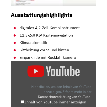
Ausstattungshighlights
digitales 4,2-Zoll-Kombiinstrument
12,3-Zoll KIA Kartennavigation
Klimaautomatik
Sitzheizung vorne und hinten
Einparkhilfe mit Rückfahrkamera
„DER
NEUE
KIA
SPORTAGE
–
Hier klicken, um den Inhalt von YouTube
DER
anzuzeigen.
Erfahre mehr in der
Datenschutzerklärung von YouTube
.
BESTE
Inhalt von YouTube immer anzeigen
GEGNER