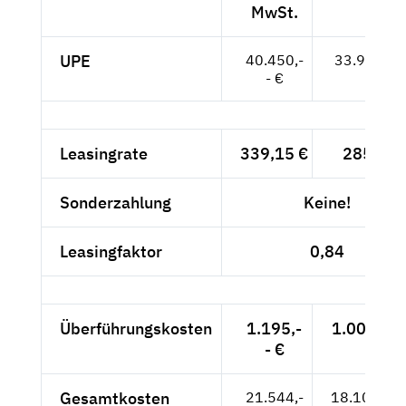
MwSt.
UPE
40.450,-
33.992,-- 
- €
Leasingrate
339,15 €
285,-- €
Sonderzahlung
Keine!
Leasingfaktor
0,84
Überführungskosten
1.195,-
1.004,20 
- €
Gesamtkosten
21.544,-
18.104,20