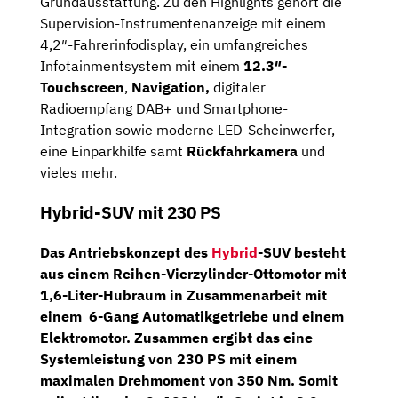
Grundausstattung. Zu den Highlights gehört die
Supervision-Instrumentenanzeige mit einem
4,2″-Fahrerinfodisplay, ein umfangreiches
Infotainmentsystem mit einem
12.3″-
Touchscreen
,
Navigation,
digitaler
Radioempfang DAB+ und Smartphone-
Integration sowie moderne LED-Scheinwerfer,
eine Einparkhilfe samt
Rückfahrkamera
und
vieles mehr.
Hybrid-SUV mit 230 PS
Das Antriebskonzept des
Hybrid
-SUV besteht
aus einem Reihen-Vierzylinder-Ottomotor mit
1,6-Liter-Hubraum in Zusammenarbeit mit
einem
6-Gang Automatikgetriebe
und einem
Elektromotor. Zusammen ergibt das eine
Systemleistung von
230 PS
mit einem
maximalen Drehmoment von 350 Nm. Somit