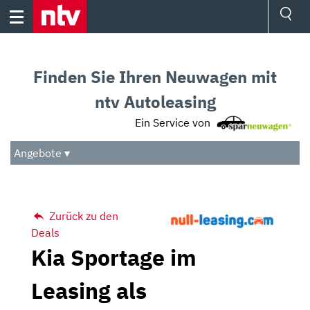
Skip
to
content
Ressorts
Sport
Finden Sie Ihren Neuwagen mit
Börse
Wetter
ntv Autoleasing
TV
Ein Service von
Video
Audio
Angebote ▾
Das Beste
Zurück zu den
Deals
Kia Sportage im
Leasing als