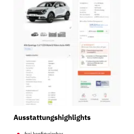
Ausstattungshighlights
frei konfigurierbar