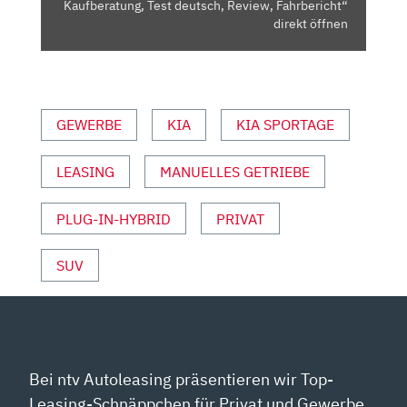
–
Kaufberatung, Test deutsch, Review, Fahrbericht“
KAUFBERATUNG,
direkt öffnen
TEST
DEUTSCH,
REVIEW,
FAHRBERICHT“
GEWERBE
KIA
KIA SPORTAGE
VON
YOUTUBE
LEASING
MANUELLES GETRIEBE
ANZEIGEN
PLUG-IN-HYBRID
PRIVAT
SUV
Bei ntv Autoleasing präsentieren wir Top-
Leasing-Schnäppchen für Privat und Gewerbe.