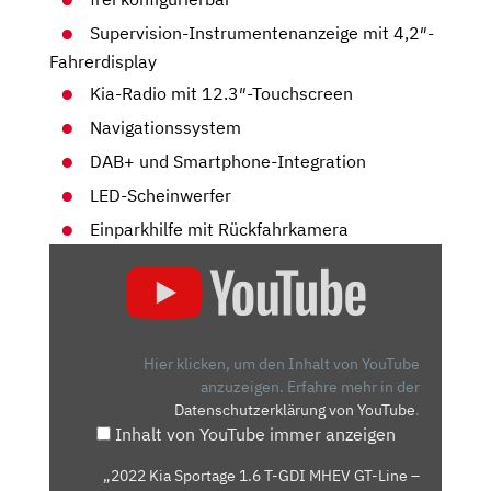
Supervision-Instrumentenanzeige mit 4,2″-
Fahrerdisplay
Kia-Radio mit 12.3″-Touchscreen
Navigationssystem
DAB+ und Smartphone-Integration
LED-Scheinwerfer
Einparkhilfe mit Rückfahrkamera
„2022
KIA
SPORTAGE
1.6
T-
Hier klicken, um den Inhalt von YouTube
GDI
anzuzeigen.
Erfahre mehr in der
Datenschutzerklärung von YouTube
.
MHEV
Inhalt von YouTube immer anzeigen
GT-
LINE
„2022 Kia Sportage 1.6 T-GDI MHEV GT-Line –