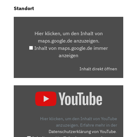
Standort
INHALT
VON
Hier klicken, um den Inhalt von
MAPS.GOOGLE.DE
maps.google.de anzuzeigen.
ANZEIGEN
Inhalt von maps.google.de immer
anzeigen
Inhalt direkt öffnen
„KIA
PICANTO
2024
IM
TEST
Hier klicken, um den Inhalt von YouTube
|
anzuzeigen.
Erfahre mehr in der
Datenschutzerklärung von YouTube
.
BESTE