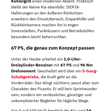
Kühlergrill
einen modernen Akzent. Praktisch
bleibt der kleine Kia ebenfalls: ISOFIX-
Halterungen an den äußeren Rücksitzen
erweitern den Einsatzbereich, Einparkhilfe und
Rückfahrkamera machen ihn in engen
Innenstädten, Parkhäusern und Betriebshöfen
besonders leicht beherrschbar.
67 PS, die genau zum Konzept passen
Unter der Haube arbeitet ein
1,0-Liter-
Dreizylinder-Benziner
mit
67 PS
und
96 Nm
Drehmoment
. Geschaltet wird über ein
5-Gang-
Schaltgetriebe
, die Kraft geht an die
Vorderräder. Das klingt nüchtern, passt aber zum
Charakter des Picanto. Er will kein Sprintwunder
sein, sondern ein verlässlicher, günstiger und
unkomplizierter Begleiter für tägliche Wege.
Von 0 auf 100 km/h benötigt der Kia rund
16