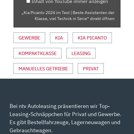
Inhalt von YouTube immer anzeigen
ASSISTENTEN
DER
„Kia Picanto 2024 im Test | Beste Assistenten der
KLASSE,
Klasse, viel Technik in Serie“ direkt öffnen
VIEL
TECHNIK
GEWERBE
KIA
KIA PICANTO
IN
SERIE“
VON
KOMPAKTKLASSE
LEASING
YOUTUBE
ANZEIGEN
MANUELLES GETRIEBE
PRIVAT
Bei ntv Autoleasing präsentieren wir Top-
Leasing-Schnäppchen für Privat und Gewerbe.
Es gibt Bestellfahrzeuge, Lagerneuwagen und
Gebrauchtwagen.