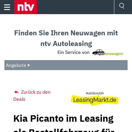
Skip
to
content
Ressorts
Sport
Finden Sie Ihren Neuwagen mit
Börse
Wetter
ntv Autoleasing
TV
Ein Service von
Video
Audio
Angebote ▾
Das Beste
Zurück zu den
Deals
Kia Picanto im Leasing