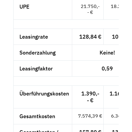
UPE
21.750,-
18.277,--
- €
Leasingrate
128,84 €
108,27 
Sonderzahlung
Keine!
Leasingfaktor
0,59
Überführungskosten
1.390,-
1.168,07
- €
Gesamtkosten
7.574,39 €
6.365,03