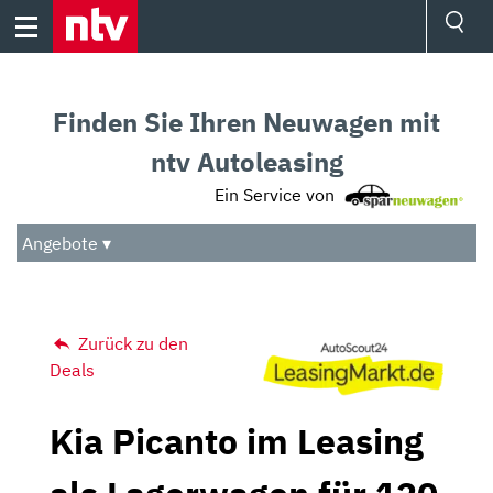
Skip
to
content
Ressorts
Sport
Finden Sie Ihren Neuwagen mit
Börse
Wetter
ntv Autoleasing
TV
Ein Service von
Video
Audio
Angebote ▾
Das Beste
Zurück zu den
Deals
Kia Picanto im Leasing