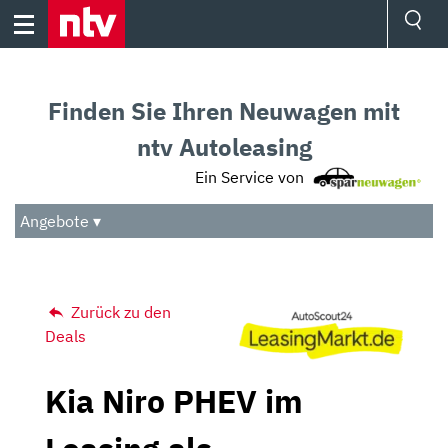
Skip
to
content
Ressorts
Sport
Finden Sie Ihren Neuwagen mit
Börse
Wetter
ntv Autoleasing
TV
Ein Service von
Video
Audio
Angebote ▾
Das Beste
Zurück zu den
Deals
Kia Niro PHEV im