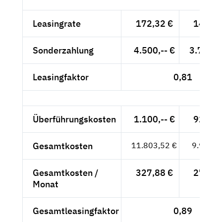
Leasingrate
172,32 €
144,81
Sonderzahlung
4.500,-- €
3.781,5
Leasingfaktor
0,81
Überführungskosten
1.100,-- €
924,37
Gesamtkosten
11.803,52 €
9.918,9
Gesamtkosten /
327,88 €
275,53
Monat
Gesamtleasingfaktor
0,89