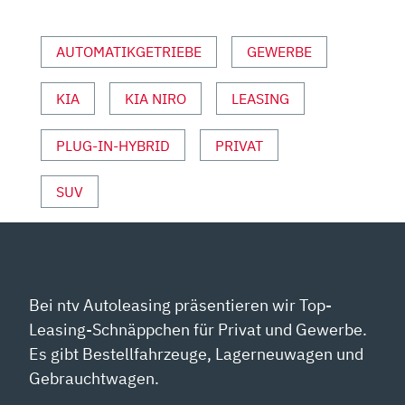
UND
SPORT“
AUTOMATIKGETRIEBE
GEWERBE
VON
YOUTUBE
ANZEIGEN
KIA
KIA NIRO
LEASING
PLUG-IN-HYBRID
PRIVAT
SUV
Bei ntv Autoleasing präsentieren wir Top-
Leasing-Schnäppchen für Privat und Gewerbe.
Es gibt Bestellfahrzeuge, Lagerneuwagen und
Gebrauchtwagen.