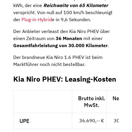
kWh, der eine
Reichweite von 65 Kilometer
verspricht. Von null auf 100 km/h beschleunigt
der
Plug-in-Hybrid
e in 9,6 Sekunden.
Der Anbieter verleast den Kia Niro PHEV über
einen Zeitraum von
36 Monaten
mit einer
Gesamtfahrleistung von 30.000 Kilometer
.
Der brandneue Kia Niro 1.6 PHEV ist beim
Marktführer noch nicht bestellbar.
Kia Niro PHEV: Leasing-Kosten
Brutto inkl.
Netto e
MwSt.
MwSt
UPE
36.690,-- €
30.832,-