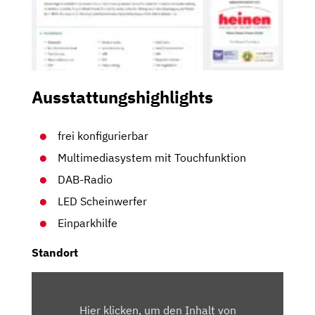
Ausstattungshighlights
frei konfigurierbar
Multimediasystem mit Touchfunktion
DAB-Radio
LED Scheinwerfer
Einparkhilfe
Standort
INHALT
VON
Hier klicken, um den Inhalt von
MAPS.GOOGLE.DE