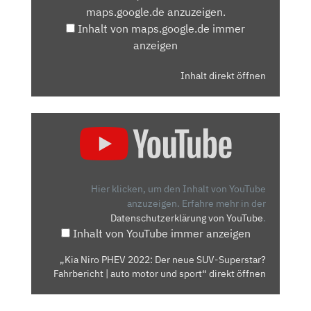
maps.google.de anzuzeigen.
ANZEIGEN
Inhalt von maps.google.de immer
anzeigen
Inhalt direkt öffnen
„KIA
NIRO
PHEV
2022:
DER
Hier klicken, um den Inhalt von YouTube
NEUE
anzuzeigen.
Erfahre mehr in der
Datenschutzerklärung von YouTube
.
SUV-
Inhalt von YouTube immer anzeigen
SUPERSTAR?
FAHRBERICHT
„Kia Niro PHEV 2022: Der neue SUV-Superstar?
|
Fahrbericht | auto motor und sport“ direkt öffnen
AUTO
MOTOR