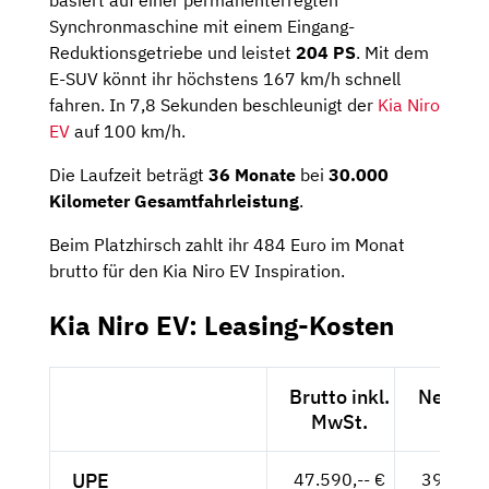
basiert auf einer
permanenterregten
Synchronmaschine mit einem Eingang-
Reduktionsgetriebe und leistet
204 PS
. Mit dem
E-SUV könnt ihr höchstens 167 km/h schnell
fahren. In 7,8 Sekunden beschleunigt der
Kia Niro
EV
auf 100 km/h.
Die Laufzeit beträgt
36 Monate
bei
30.000
Kilometer
Gesamtfahrleistung
.
Beim Platzhirsch zahlt ihr 484 Euro im Monat
brutto für den Kia Niro EV Inspiration.
Kia Niro EV: Leasing-Kosten
Brutto inkl.
Netto e
MwSt.
MwSt
UPE
47.590,-- €
39.992,-