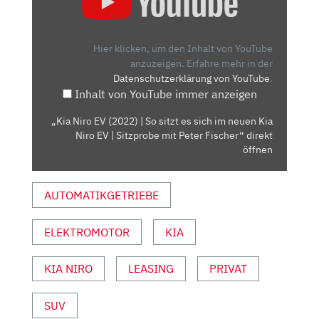
EV
(2022)
|
Hier klicken, um den Inhalt von YouTube
SO
anzuzeigen.
Erfahre mehr in der
Datenschutzerklärung von YouTube
.
SITZT
Inhalt von YouTube immer anzeigen
ES
SICH
„Kia Niro EV (2022) | So sitzt es sich im neuen Kia
IM
Niro EV | Sitzprobe mit Peter Fischer“ direkt
NEUEN
öffnen
KIA
NIRO
AUTOMATIKGETRIEBE
EV
|
ELEKTROMOTOR
KIA
SITZPROBE
MIT
PETER
KIA NIRO
LEASING
PRIVAT
FISCHER“
VON
SUV