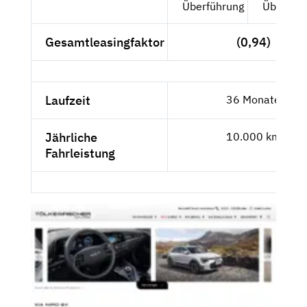
Überführung
Überfüh
Gesamtleasingfaktor
(0,94)
Laufzeit
36 Monate
Jährliche
10.000 km
Fahrleistung