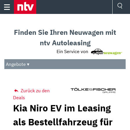
Skip
to
content
Ressorts
Sport
Finden Sie Ihren Neuwagen mit
Börse
Wetter
ntv Autoleasing
TV
Ein Service von
Video
Audio
Angebote ▾
Das Beste
Zurück zu den
Deals
Kia Niro EV im Leasing
als Bestellfahrzeug für