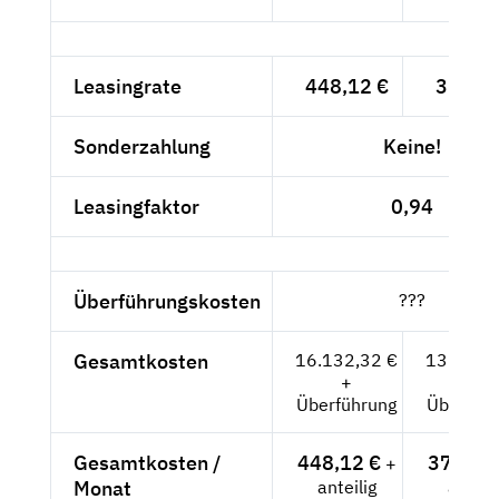
Leasingrate
448,12 €
376,57
Sonderzahlung
Keine!
Leasingfaktor
0,94
Überführungskosten
???
Gesamtkosten
16.132,32 €
13.556,
+
+
Überführung
Überfüh
Gesamtkosten /
448,12 €
376,57
+
Monat
anteilig
anteili