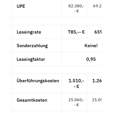
UPE
82.380,-
69.227,-- 
- €
Leasingrate
785,-- €
659,66 
Sonderzahlung
Keine!
Leasingfaktor
0,95
Überführungskosten
1.510,-
1.268,91 
- €
Gesamtkosten
25.060,-
21.058,82
- €