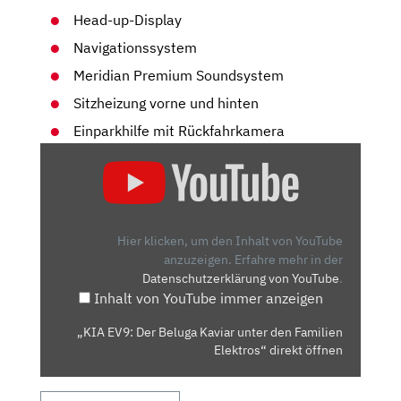
Head-up-Display
Navigationssystem
Meridian Premium Soundsystem
Sitzheizung vorne und hinten
Einparkhilfe mit Rückfahrkamera
„KIA
EV9:
DER
BELUGA
KAVIAR
Hier klicken, um den Inhalt von YouTube
UNTER
anzuzeigen.
Erfahre mehr in der
Datenschutzerklärung von YouTube
.
DEN
Inhalt von YouTube immer anzeigen
FAMILIEN
ELEKTROS“
„KIA EV9: Der Beluga Kaviar unter den Familien
VON
Elektros“ direkt öffnen
YOUTUBE
ANZEIGEN