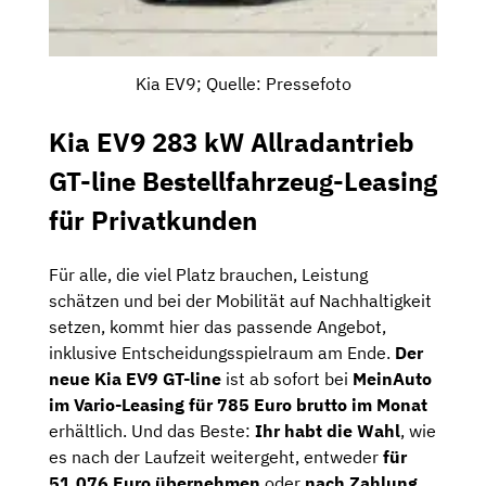
Kia EV9; Quelle: Pressefoto
Kia EV9 283 kW Allradantrieb
GT-line Bestellfahrzeug-Leasing
für Privatkunden
Für
alle,
die
viel
Platz
brauchen,
Leistung
schätzen
und
bei
der
Mobilität
auf
Nachhaltigkeit
setzen,
kommt
hier
das
passende
Angebot,
inklusive
Entscheidungsspielraum
am
Ende.
Der
neue
Kia
EV9
GT-
line
ist
ab
sofort
bei
MeinAuto
im
Vario-
Leasing
für
785
Euro
brutto
im
Monat
erhältlich.
Und
das
Beste:
Ihr
habt
die
Wahl
,
wie
es
nach
der
Laufzeit
weitergeht,
entweder
für
51.076
Euro
übernehmen
oder
nach
Zahlung