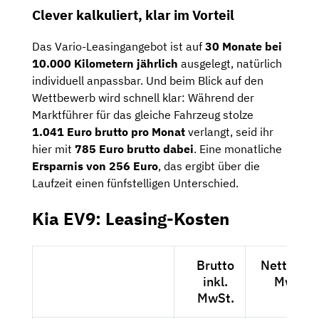
Clever
kalkuliert,
klar
im
Vorteil
Das
Vario-
Leasingangebot
ist
auf
30
Monate
bei
10.000
Kilometern
jährlich
ausgelegt,
natürlich
individuell
anpassbar.
Und
beim
Blick
auf
den
Wettbewerb
wird
schnell
klar:
Während
der
Marktführer
für
das
gleiche
Fahrzeug
stolze
1.041
Euro
brutto
pro
Monat
verlangt,
seid
ihr
hier
mit
785
Euro
brutto
dabei
.
Eine
monatliche
Ersparnis
von
256
Euro
,
das
ergibt
über
die
Laufzeit
einen
fünfstelligen
Unterschied.
Kia EV9: Leasing-Kosten
Brutto
Netto exk
inkl.
MwSt.
MwSt.