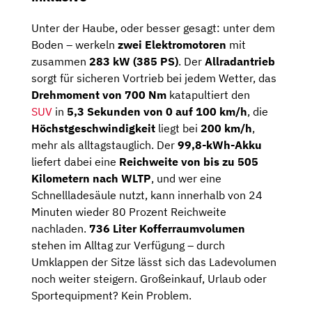
Unter
der
Haube,
oder
besser
gesagt:
unter
dem
Boden –
werkeln
zwei
Elektromotoren
mit
zusammen
283
kW (
385
PS)
.
Der
Allradantrieb
sorgt
für
sicheren
Vortrieb
bei
jedem
Wetter,
das
Drehmoment
von
700
Nm
katapultiert
den
SUV
in
5,3
Sekunden
von
0
auf
100
km/
h
,
die
Höchstgeschwindigkeit
liegt
bei
200
km/
h
,
mehr
als
alltagstauglich.
Der
99,8-
kWh-
Akku
liefert
dabei
eine
Reichweite
von
bis
zu
505
Kilometern
nach
WLTP
,
und
wer
eine
Schnellladesäule
nutzt,
kann
innerhalb
von
24
Minuten
wieder
80
Prozent
Reichweite
nachladen.
736
Liter
Kofferraumvolumen
stehen
im
Alltag
zur
Verfügung –
durch
Umklappen
der
Sitze
lässt
sich
das
Ladevolumen
noch
weiter
steigern.
Großeinkauf,
Urlaub
oder
Sportequipment?
Kein
Problem.