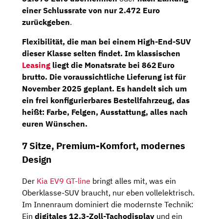
einer
Schlussrate
von
nur
2.472
Euro
zurückgeben
.
Flexibilität,
die
man
bei
einem
High-
End-
SUV
dieser
Klasse
selten
findet.
Im
klassischen
Leasing
liegt
die
Monatsrate
bei
862 Euro
brutto.
Die
voraussichtliche
Lieferung
ist
für
November
2025
geplant.
Es
handelt
sich
um
ein
frei
konfigurierbares
Bestellfahrzeug
,
das
heißt:
Farbe,
Felgen,
Ausstattung,
alles
nach
euren
Wünschen.
7
Sitze,
Premium-
Komfort,
modernes
Design
Der
Kia
EV9
GT-
line
bringt
alles
mit,
was
ein
Oberklasse-
SUV
braucht,
nur
eben
vollelektrisch.
Im
Innenraum
dominiert
die
modernste
Technik:
Ein
digitales
12,3-
Zoll-
Tachodisplay
und
ein