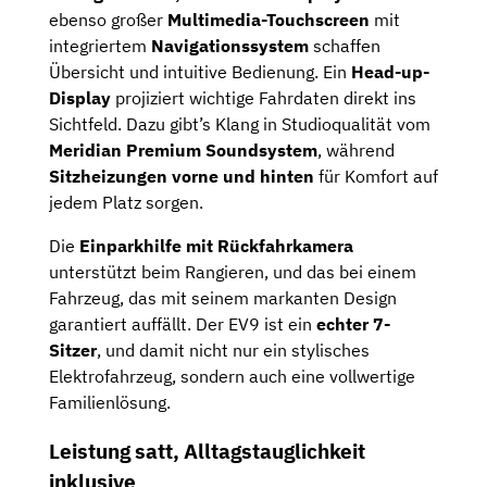
ebenso
großer
Multimedia-
Touchscreen
mit
integriertem
Navigationssystem
schaffen
Übersicht
und
intuitive
Bedienung.
Ein
Head-
up-
Display
projiziert
wichtige
Fahrdaten
direkt
ins
Sichtfeld.
Dazu
gibt’s
Klang
in
Studioqualität
vom
Meridian
Premium
Soundsystem
,
während
Sitzheizungen
vorne
und
hinten
für
Komfort
auf
jedem
Platz
sorgen.
Die
Einparkhilfe
mit
Rückfahrkamera
unterstützt
beim
Rangieren,
und
das
bei
einem
Fahrzeug,
das
mit
seinem
markanten
Design
garantiert
auffällt.
Der
EV9
ist
ein
echter
7-
Sitzer
,
und
damit
nicht
nur
ein
stylisches
Elektrofahrzeug,
sondern
auch
eine
vollwertige
Familienlösung.
Leistung
satt,
Alltagstauglichkeit
inklusive