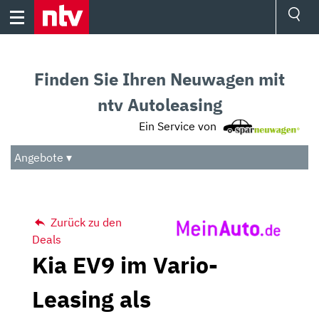
Skip
to
content
Ressorts
Sport
Finden Sie Ihren Neuwagen mit
Börse
Wetter
ntv Autoleasing
TV
Ein Service von
Video
Audio
Angebote ▾
Das Beste
Zurück zu den
Deals
Kia EV9 im Vario-
Leasing als