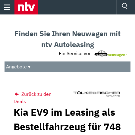
Skip
to
content
Ressorts
Sport
Finden Sie Ihren Neuwagen mit
Börse
Wetter
ntv Autoleasing
TV
Ein Service von
Video
Audio
Angebote ▾
Das Beste
Zurück zu den
Deals
Kia EV9 im Leasing als
Bestellfahrzeug für 748