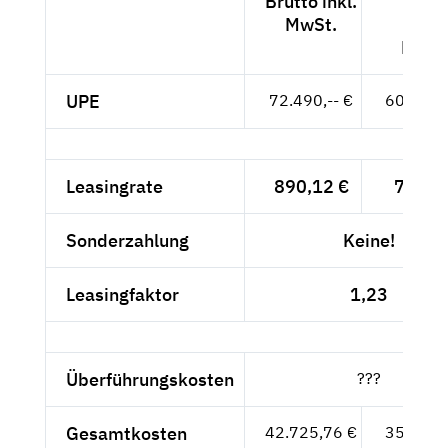
Brutto inkl.
Nett
MwSt.
exkl.
MwSt
UPE
72.490,-- €
60.916,-
Leasingrate
890,12 €
748,--
Sonderzahlung
Keine!
Leasingfaktor
1,23
Überführungskosten
???
Gesamtkosten
42.725,76 €
35.904,-