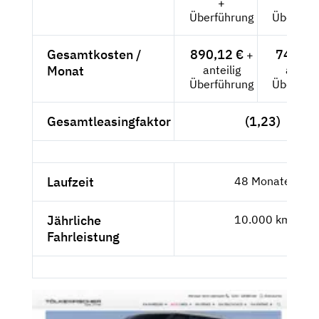
+
+
Überführung
Überführ
Gesamtkosten /
890,12 €
748,-- 
+
Monat
anteilig
anteili
Überführung
Überführ
Gesamtleasingfaktor
(1,23)
Laufzeit
48 Monate
Jährliche
10.000 km
Fahrleistung