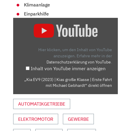
Klimaanlage
Einparkhilfe
„KIA
EV9
(2023)
|
KIAS
Hier klicken, um den Inhalt von YouTube
GROSSE K
anzuzeigen.
Erfahre mehr in der
Datenschutzerklärung von YouTube
.
LASSE |
Inhalt von YouTube immer anzeigen
E
RSTE F
„Kia EV9 (2023) | Kias große Klasse | Erste Fahrt
AHRT M
mit Michael Gebhardt“ direkt öffnen
IT M
ICHAEL G
AUTOMATIKGETRIEBE
EBHARDT“ V
ON Y
OUTUBE A
ELEKTROMOTOR
GEWERBE
NZEIGEN