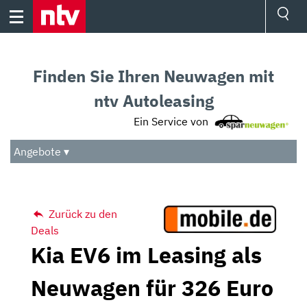
Skip
to
content
Ressorts
Sport
Finden Sie Ihren Neuwagen mit
Börse
Wetter
ntv Autoleasing
TV
Ein Service von
Video
Audio
Angebote ▾
Das Beste
Zurück zu den
Deals
Kia EV6 im Leasing als
Neuwagen für 326 Euro