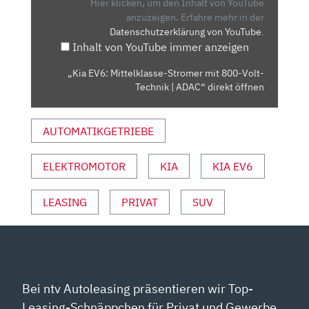
MIT
Hier klicken, um den Inhalt von YouTube
800-
anzuzeigen.
Erfahre mehr in der
Datenschutzerklärung von YouTube
.
VOLT-
Inhalt von YouTube immer anzeigen
TECHNIK
|
„Kia EV6: Mittelklasse-Stromer mit 800-Volt-
ADAC“
Technik | ADAC“ direkt öffnen
VON
YOUTUBE
AUTOMATIKGETRIEBE
ANZEIGEN
ELEKTROMOTOR
KIA
KIA EV6
LEASING
PRIVAT
SUV
Bei ntv Autoleasing präsentieren wir Top-
Leasing-Schnäppchen für Privat und Gewerbe.