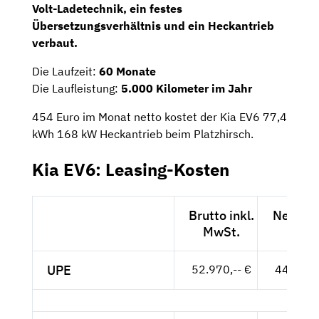
Volt-Ladetechnik
, ein
festes
Übersetzungsverhältnis
und ein
Heckantrieb
verbaut.
Die Laufzeit:
60 Monate
Die Laufleistung:
5.000 Kilometer im Jahr
454 Euro im Monat netto kostet der Kia EV6 77,4
kWh 168 kW Heckantrieb beim Platzhirsch.
Kia EV6: Leasing-Kosten
Brutto inkl.
Netto e
MwSt.
MwSt
UPE
52.970,-- €
44.513,-