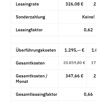
Leasingrate
326,08 €
274,02
Sonderzahlung
Keine!
Leasingfaktor
0,62
Überführungskosten
1.295,-- €
1.088,2
Gesamtkosten
20.859,80 €
17.529,
Gesamtkosten /
347,66 €
292,15
Monat
Gesamtleasingfaktor
0,66