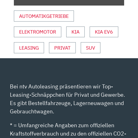
NUR
SPORTLICHER?
AUTOMATIKGETRIEBE
|
AUTO
ELEKTROMOTOR
KIA
KIA EV6
MOTOR
SPORT“
VON
LEASING
PRIVAT
SUV
YOUTUBE
ANZEIGEN
Bei ntv Autoleasing präsentieren wir Top-
Leasing-Schnäppchen für Privat und Gewerbe.
Es gibt Bestellfahrzeuge, Lagerneuwagen und
Gebrauchtwagen.
* = Umfangreiche Angaben zum offiziellen
Kraftstoffverbrauch und zu den offiziellen CO2-