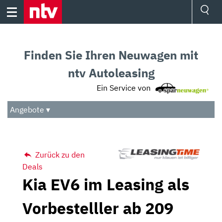
Skip
to
content
Ressorts
Sport
Finden Sie Ihren Neuwagen mit
Börse
Wetter
ntv Autoleasing
TV
Ein Service von
Video
Audio
Angebote ▾
Das Beste
Zurück zu den
Deals
Kia EV6 im Leasing als
Vorbestelller ab 209