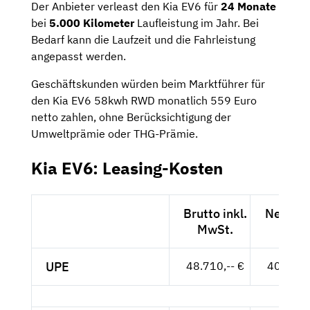
Der Anbieter verleast den Kia EV6 für
24 Monate
bei
5.000 Kilometer
Laufleistung im Jahr. Bei
Bedarf kann die Laufzeit und die Fahrleistung
angepasst werden.
Geschäftskunden würden beim Marktführer für
den Kia EV6 58kwh RWD monatlich 559 Euro
netto zahlen, ohne Berücksichtigung der
Umweltprämie oder THG-Prämie.
Kia EV6: Leasing-Kosten
Brutto inkl.
Netto e
MwSt.
MwSt
UPE
48.710,-- €
40.933,-