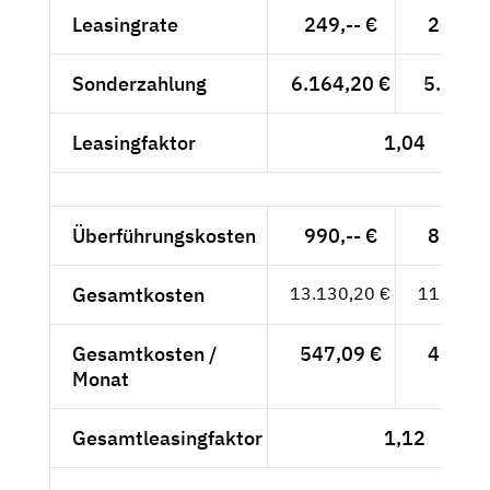
Leasingrate
249,-- €
209,24
Sonderzahlung
6.164,20 €
5.180,-
Leasingfaktor
1,04
Überführungskosten
990,-- €
831,93
Gesamtkosten
13.130,20 €
11.033,
Gesamtkosten /
547,09 €
459,74
Monat
Gesamtleasingfaktor
1,12