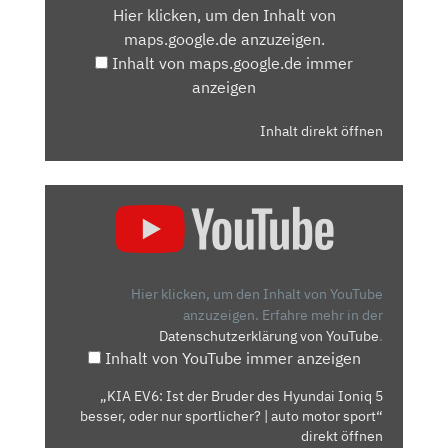
Hier klicken, um den Inhalt von
MAPS.GOOGLE.DE
maps.google.de anzuzeigen.
ANZEIGEN
Inhalt von maps.google.de immer
anzeigen
Inhalt direkt öffnen
„KIA
EV6:
IST
DER
BRUDER
Hier klicken, um den Inhalt von YouTube
DES
anzuzeigen.
Erfahre mehr in der
Datenschutzerklärung von YouTube
.
HYUNDAI
Inhalt von YouTube immer anzeigen
IONIQ
5
„KIA EV6: Ist der Bruder des Hyundai Ioniq 5
BESSER,
besser, oder nur sportlicher? | auto motor sport“
ODER
direkt öffnen