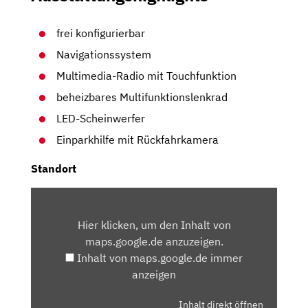
frei konfigurierbar
Navigationssystem
Multimedia-Radio mit Touchfunktion
beheizbares Multifunktionslenkrad
LED-Scheinwerfer
Einparkhilfe mit Rückfahrkamera
Standort
INHALT
VON
Hier klicken, um den Inhalt von
MAPS.GOOGLE.DE
maps.google.de anzuzeigen.
ANZEIGEN
Inhalt von maps.google.de immer
anzeigen
Inhalt direkt öffnen