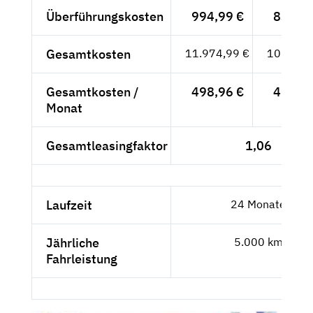
Überführungskosten
994,99 €
836,13
Gesamtkosten
11.974,99 €
10.063,
Gesamtkosten /
498,96 €
419,29
Monat
Gesamtleasingfaktor
1,06
Laufzeit
24 Monate
Jährliche
5.000 km
Fahrleistung