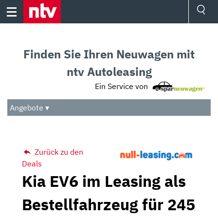
Skip
to
content
Ressorts
Sport
Finden Sie Ihren Neuwagen mit
Börse
Wetter
ntv Autoleasing
TV
Ein Service von
Video
Audio
Angebote ▾
Das Beste
Zurück zu den
Deals
Kia EV6 im Leasing als
Bestellfahrzeug für 245