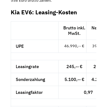
558 Euro brutto zahlen.
Kia EV6: Leasing-Kosten
Brutto inkl.
Netto e
MwSt.
MwSt
UPE
46.990,-- €
39.487,-
Leasingrate
245,-- €
205,88
Sonderzahlung
5.100,-- €
4.285,7
Leasingfaktor
0,97