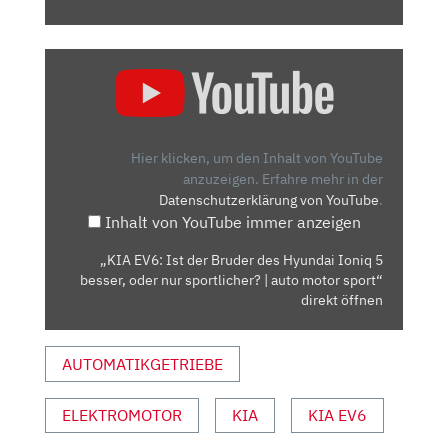
„KIA
EV6:
IST
DER
BRUDER
Hier klicken, um den Inhalt von YouTube
DES
anzuzeigen.
Erfahre mehr in der
Datenschutzerklärung von YouTube
.
HYUNDAI
Inhalt von YouTube immer anzeigen
IONIQ
5
„KIA EV6: Ist der Bruder des Hyundai Ioniq 5
BESSER,
besser, oder nur sportlicher? | auto motor sport“
ODER
direkt öffnen
NUR
SPORTLICHER?
AUTOMATIKGETRIEBE
|
AUTO
ELEKTROMOTOR
KIA
KIA EV6
MOTOR
SPORT“