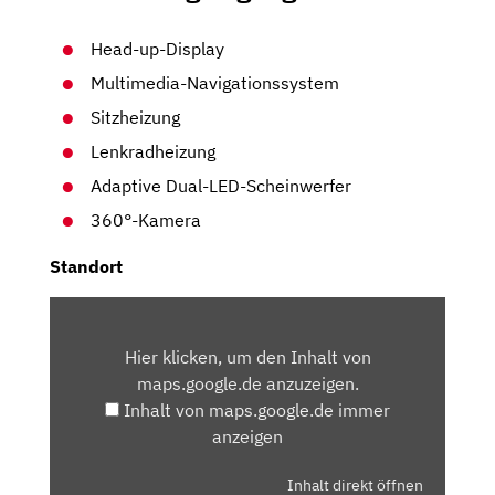
Head-up-Display
Multimedia-Navigationssystem
Sitzheizung
Lenkradheizung
Adaptive Dual-LED-Scheinwerfer
360°-Kamera
Standort
INHALT
VON
Hier klicken, um den Inhalt von
MAPS.GOOGLE.DE
maps.google.de anzuzeigen.
ANZEIGEN
Inhalt von maps.google.de immer
anzeigen
Inhalt direkt öffnen