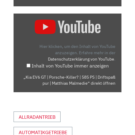
„KIA
EV6
GT
|
PORSCHE-
Hier klicken, um den Inhalt von YouTube
KILLER?
anzuzeigen.
Erfahre mehr in der
Datenschutzerklärung von YouTube
.
|
Inhalt von YouTube immer anzeigen
585
PS
„Kia EV6 GT | Porsche-Killer? | 585 PS | Driftspaß
|
pur | Matthias Malmedie“ direkt öffnen
DRIFTSPASS P
UR |
M
ATTHIAS M
ALLRADANTRIEB
ALMEDIE“ V
ON Y
OUTUBE A
AUTOMATIKGETRIEBE