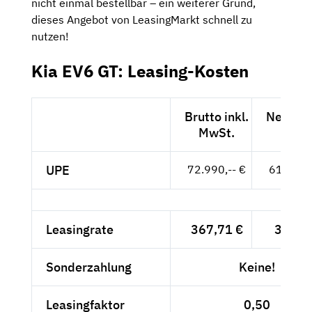
nicht einmal bestellbar – ein weiterer Grund,
dieses Angebot von LeasingMarkt schnell zu
nutzen!
Kia EV6 GT: Leasing-Kosten
Brutto inkl.
Netto e
MwSt.
MwSt
UPE
72.990,-- €
61.336,-
Leasingrate
367,71 €
309,--
Sonderzahlung
Keine!
Leasingfaktor
0,50