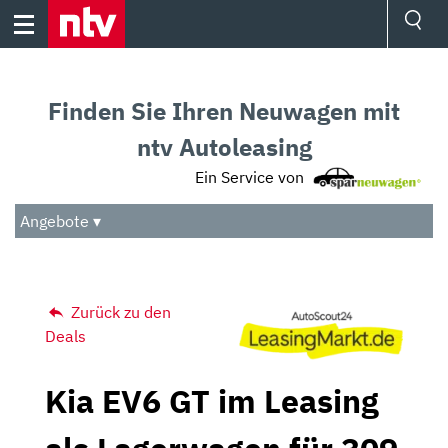
Skip
to
content
Ressorts
Sport
Finden Sie Ihren Neuwagen mit
Börse
Wetter
ntv Autoleasing
TV
Ein Service von
Video
Audio
Angebote ▾
Das Beste
Zurück zu den
Deals
Kia EV6 GT im Leasing