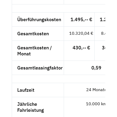
Überführungskosten
1.495,-- €
1.256,3
Gesamtkosten
10.320,04 €
8.672,3
Gesamtkosten /
430,-- €
361,35
Monat
Gesamtleasingfaktor
0,59
Laufzeit
24 Monate
Jährliche
10.000 km
Fahrleistung