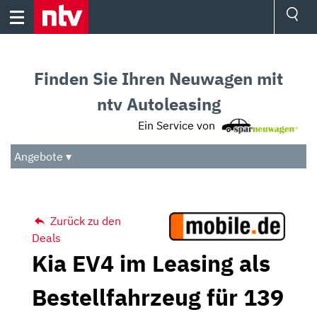
Skip
to
content
Ressorts
Sport
Finden Sie Ihren Neuwagen mit
Börse
Wetter
ntv Autoleasing
TV
Ein Service von
Video
Audio
Angebote ▾
Das Beste
Zurück zu den
Deals
Kia EV4 im Leasing als
Bestellfahrzeug für 139