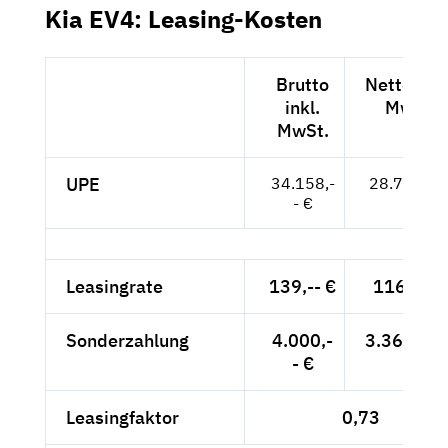
Kia EV4: Leasing-Kosten
Brutto
Netto exkl
inkl.
MwSt.
MwSt.
UPE
34.158,-
28.704,-- 
- €
Leasingrate
139,-- €
116,81 €
Sonderzahlung
4.000,-
3.361,34 
- €
Leasingfaktor
0,73