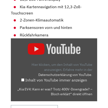
Kia-Kartennavigation mit 12,3-Zoll-
Touchscreen
2-Zonen-Klimaautomatik
Parksensoren vorn und hinten
Rückfahrkamera
„KIA
EV4:
KANN
ER
WAS?
Hier klicken, um den Inhalt von YouTube
TROTZ
anzuzeigen.
Erfahre mehr in der
Datenschutzerklärung von YouTube
.
400V-
Inhalt von YouTube immer anzeigen
DOWNGRADE?
–
„Kia EV4: Kann er was? Trotz 400V-Downgrade? –
BLOCH
Bloch erklärt“ direkt öffnen
ERKLÄRT“
VON