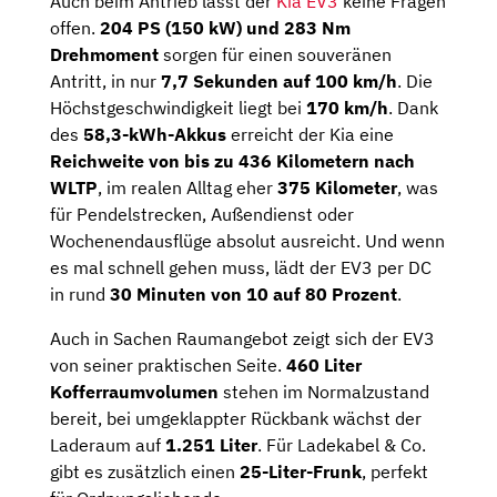
Auch beim Antrieb lässt der
Kia EV3
keine Fragen
offen.
204 PS (150 kW) und 283 Nm
Drehmoment
sorgen für einen souveränen
Antritt, in nur
7,7 Sekunden auf 100 km/h
. Die
Höchstgeschwindigkeit liegt bei
170 km/h
. Dank
des
58,3-kWh-Akkus
erreicht der Kia eine
Reichweite von bis zu 436 Kilometern nach
WLTP
, im realen Alltag eher
375 Kilometer
, was
für Pendelstrecken, Außendienst oder
Wochenendausflüge absolut ausreicht. Und wenn
es mal schnell gehen muss, lädt der EV3 per DC
in rund
30 Minuten von 10 auf 80 Prozent
.
Auch in Sachen Raumangebot zeigt sich der EV3
von seiner praktischen Seite.
460 Liter
Kofferraumvolumen
stehen im Normalzustand
bereit, bei umgeklappter Rückbank wächst der
Laderaum auf
1.251 Liter
. Für Ladekabel & Co.
gibt es zusätzlich einen
25-Liter-Frunk
, perfekt