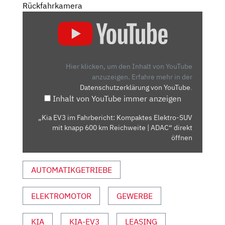
Rückfahrkamera
„KIA
EV3
IM
FAHRBERICHT:
KOMPAKTES
Hier klicken, um den Inhalt von YouTube
ELEKTRO-
anzuzeigen.
Erfahre mehr in der
Datenschutzerklärung von YouTube
.
SUV
Inhalt von YouTube immer anzeigen
MIT
KNAPP
„Kia EV3 im Fahrbericht: Kompaktes Elektro-SUV
600
mit knapp 600 km Reichweite | ADAC“ direkt
KM
öffnen
REICHWEITE
|
AUTOMATIKGETRIEBE
ADAC“
VON
ELEKTROMOTOR
GEWERBE
YOUTUBE
ANZEIGEN
KIA
KIA-EV3
LEASING