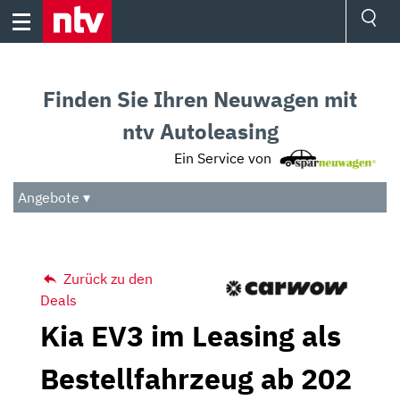
Skip
to
content
Ressorts
Sport
Finden Sie Ihren Neuwagen mit
Börse
Wetter
ntv Autoleasing
TV
Ein Service von
Video
Audio
Angebote ▾
Das Beste
Zurück zu den
Deals
Kia EV3 im Leasing als
Bestellfahrzeug ab 202