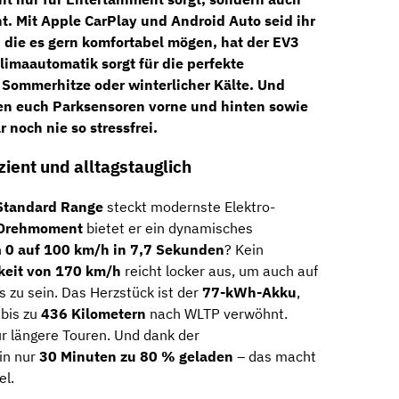
t. Mit
Apple CarPlay
und
Android Auto
seid ihr
, die es gern komfortabel mögen, hat der EV3
limaautomatik
sorgt für die perfekte
 Sommerhitze oder winterlicher Kälte. Und
zen euch
Parksensoren vorne und hinten
sowie
 noch nie so stressfrei.
zient und alltagstauglich
 Standard Range
steckt modernste Elektro-
Drehmoment
bietet er ein dynamisches
n
0 auf 100 km/h in 7,7 Sekunden
? Kein
keit von 170 km/h
reicht locker aus, um auch auf
 zu sein. Das Herzstück ist der
77-kWh-Akku
,
 bis zu
436 Kilometern
nach WLTP verwöhnt.
für längere Touren. Und dank der
 in nur
30 Minuten zu 80 % geladen
– das macht
el.