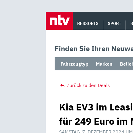
Skip
to
RESSORTS
SPORT
content
Finden Sie Ihren Neuwa
Fahrzeugtyp
Marken
Belie
Zurück zu den Deals
Kia EV3 im Leasi
für 249 Euro im 
SAMSTAG, 7. DEZEMBER 2024 UM