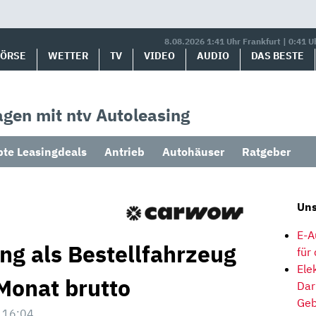
8.08.2026 1:41 Uhr Frankfurt | 0:41 U
BÖRSE
WETTER
TV
VIDEO
AUDIO
DAS BESTE
gen mit ntv Autoleasing
bte Leasingdeals
Antrieb
Autohäuser
Ratgeber
Uns
E-A
ng als Bestellfahrzeug
für
Ele
Monat brutto
Dar
Geb
 16:04