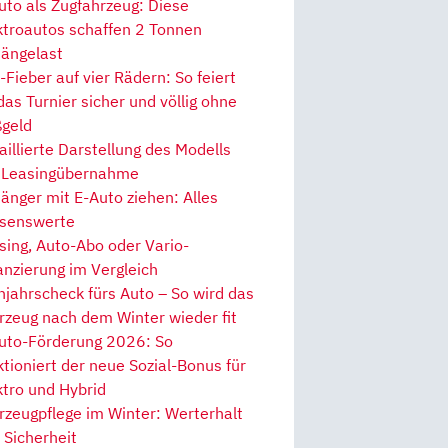
uto als Zugfahrzeug: Diese
ktroautos schaffen 2 Tonnen
ängelast
Fieber auf vier Rädern: So feiert
 das Turnier sicher und völlig ohne
geld
aillierte Darstellung des Modells
 Leasingübernahme
änger mit E-Auto ziehen: Alles
senswerte
sing, Auto-Abo oder Vario-
anzierung im Vergleich
hjahrscheck fürs Auto – So wird das
rzeug nach dem Winter wieder fit
uto-Förderung 2026: So
ktioniert der neue Sozial-Bonus für
ktro und Hybrid
rzeugpflege im Winter: Werterhalt
 Sicherheit