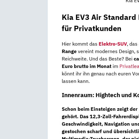
Kia E
Kia EV3 Air Standard
für Privatkunden
Hier kommt das
Elektro-SUV
, das
Range
vereint modernes Design, s
Reichweite. Und das Beste? Bei
c
Euro brutto im Monat
im
Privatle
könnt ihr ihn genau nach euren Vor
lassen kann.
Innenraum: Hightech und Ko
Schon beim Einsteigen zeigt der
gehört. Das
12,3-Zoll-Fahrerdisp
Geschwindigkeit, Navigation und
gestochen scharf und übersichtl
Multimedia-Touchscreen
, der ni