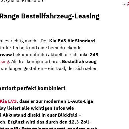
V3, Quelle: Pressefoto
→
 Range Bestellfahrzeug-Leasing
 alles richtig macht: Der
Kia EV3 Air Standard
tarke Technik und eine beeindruckende
arwow
bekommt ihr ihn aktuell für schlanke
249
asing
. Als frei konfigurierbares
Bestellfahrzeug
stellungen gestalten – ein Deal, der sich sehen
mfort perfekt kombiniert
Kia EV3
, dass er zur modernen E-Auto-Liga
lay
liefert alle wichtigen Infos wie
 Akkustand direkt in euer Blickfeld –
ich. Ergänzt wird das durch den
12,3-Zoll-
cht nur für Entertainment sorgt, sondern auch