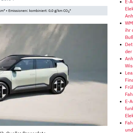
E-A
Ele
m* • Emissionen: kombiniert: 0,0 g/km CO
*
2
Anh
WM-
ihr
Buß
Det
der
Anh
Wis
Lea
Fin
Frü
Fah
E-A
fun
Ele
Fah
und