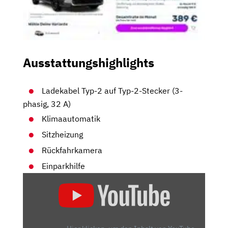
Ausstattungshighlights
Ladekabel Typ-2 auf Typ-2-Stecker (3-
phasig, 32 A)
Klimaautomatik
Sitzheizung
Rückfahrkamera
Einparkhilfe
„KIA
E-
NIRO:
MIT
GROSSEM A