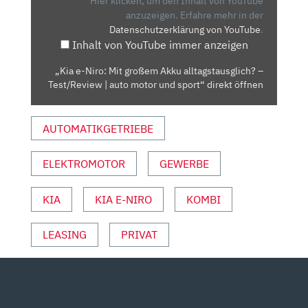
Hier klicken, um den Inhalt von YouTube
KKU A
anzuzeigen.
Erfahre mehr in der
Datenschutzerklärung von YouTube
.
LLTAGSTAUSGLICH? –
Inhalt von YouTube immer anzeigen
T
EST/REVIEW |
„Kia e-Niro: Mit großem Akku alltagstausglich? –
A
Test/Review | auto motor und sport“ direkt öffnen
UTO M
OTOR U
AUTOMATIKGETRIEBE
ND S
PORT“ V
ON Y
ELEKTROMOTOR
GEWERBE
OUTUBE A
NZEIGEN
KIA
KIA E-NIRO
KOMBI
LEASING
PRIVAT