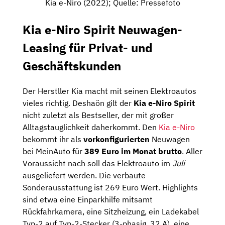
Kia e-Niro (2022); Quelle: Pressefoto
Kia e-Niro Spirit Neuwagen-
Leasing für Privat- und
Geschäftskunden
Der Herstller Kia macht mit seinen Elektroautos
vieles richtig. Deshaön gilt der
Kia e-Niro Spirit
nicht zuletzt als Bestseller, der mit großer
Alltagstauglichkeit daherkommt. Den
Kia e-Niro
bekommt ihr als
vorkonfigurierten
Neuwagen
bei MeinAuto für
389 Euro im Monat brutto
. Aller
Voraussicht nach soll das Elektroauto im
Juli
ausgeliefert werden. Die verbaute
Sonderausstattung ist 269 Euro Wert. Highlights
sind etwa eine Einparkhilfe mitsamt
Rückfahrkamera, eine Sitzheizung, ein Ladekabel
Typ-2 auf Typ-2-Stecker (3-phasig, 32 A), eine