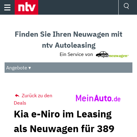
Skip
to
content
Ressorts
Sport
Finden Sie Ihren Neuwagen mit
Börse
Wetter
ntv Autoleasing
TV
Ein Service von
Video
Audio
Angebote ▾
Das Beste
Zurück zu den
Deals
Kia e-Niro im Leasing
als Neuwagen für 389