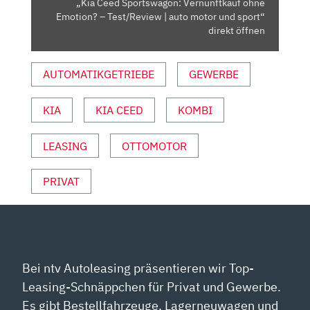
„Kia Ceed Sportswagon: Vernunftkauf ohne
AUTO
Emotion? – Test/Review | auto motor und sport“
MOTOR
direkt öffnen
UND
SPORT“
AUTOMATIKGETRIEBE
GEWERBE
VON
YOUTUBE
KIA
KIA CEED
KOMBI
ANZEIGEN
LEASING
OTTOMOTOR
PRIVAT
Bei ntv Autoleasing präsentieren wir Top-
Leasing-Schnäppchen für Privat und Gewerbe.
Es gibt Bestellfahrzeuge, Lagerneuwagen und