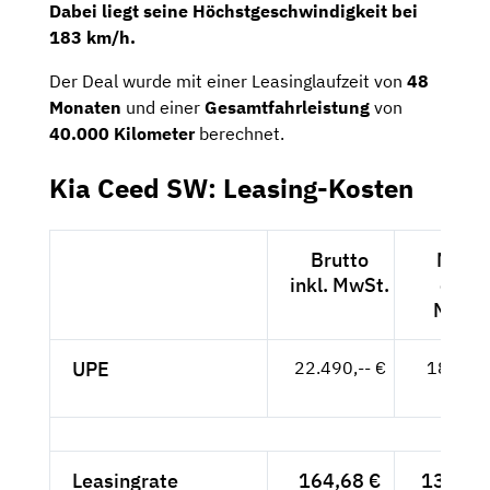
Dabei liegt seine Höchstgeschwindigkeit bei
183 km/h.
Der Deal wurde mit einer Leasinglaufzeit von
48
Monaten
und einer
Gesamtfahrleistung
von
40.000 Kilometer
berechnet.
Kia Ceed SW: Leasing-Kosten
Brutto
Netto
inkl. MwSt.
exkl.
MwSt.
UPE
22.490,-- €
18.899,
- €
Leasingrate
164,68 €
138,39