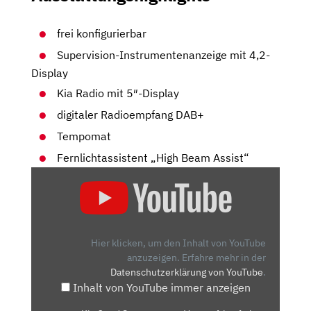
frei konfigurierbar
Supervision-Instrumentenanzeige mit 4,2-
Display
Kia Radio mit 5″-Display
digitaler Radioempfang DAB+
Tempomat
Fernlichtassistent „High Beam Assist“
„KIA
CEED
SPORTSWAGON:
VERNUNFTKAUF
OHNE
Hier klicken, um den Inhalt von YouTube
EMOTION?
anzuzeigen.
Erfahre mehr in der
Datenschutzerklärung von YouTube
.
–
Inhalt von YouTube immer anzeigen
TEST/REVIEW
|