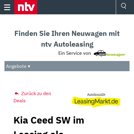
Skip
to
content
Ressorts
Sport
Finden Sie Ihren Neuwagen mit
Börse
Wetter
ntv Autoleasing
TV
Ein Service von
Video
Audio
Angebote ▾
Das Beste
Zurück zu den
Deals
Kia Ceed SW im