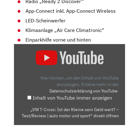
Radio „Ready 2 Discover“
App-Connect inkl. App-Connect Wireless
LED-Scheinwerfer
Klimaanlage „Air Care Climatronic“
Einparkhilfe vorne und hinten
„VW
T-
CROSS:
IST
DER
Hier klicken, um den Inhalt von YouTube
KLEINE
anzuzeigen.
Erfahre mehr in der
Datenschutzerklärung von YouTube
.
SEIN
Inhalt von YouTube immer anzeigen
GELD
WERT?
„VW T-Cross: Ist der Kleine sein Geld wert? –
–
Test/Review | auto motor und sport“ direkt öffnen
TEST/REVIEW
|
AUTO