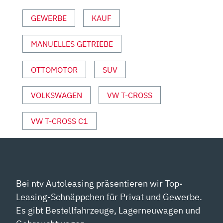
MOTOR
GEWERBE
KAUF
UND
SPORT“
VON
MANUELLES GETRIEBE
YOUTUBE
ANZEIGEN
OTTOMOTOR
SUV
VOLKSWAGEN
VW T-CROSS
VW T-CROSS C1
Bei ntv Autoleasing präsentieren wir Top-
Leasing-Schnäppchen für Privat und Gewerbe.
Es gibt Bestellfahrzeuge, Lagerneuwagen und