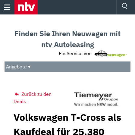
Skip
to
content
Ressorts
Sport
Finden Sie Ihren Neuwagen mit
Börse
Wetter
ntv Autoleasing
TV
Ein Service von
Video
Audio
Angebote ▾
Das Beste
Zurück zu den
Deals
Volkswagen T-Cross als
Kaufdeal für 25.380