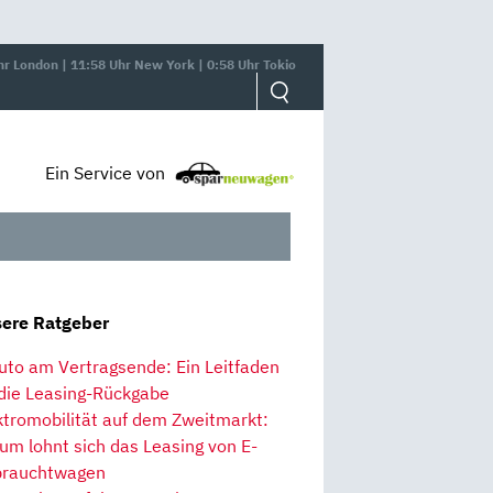
hr London | 11:58 Uhr New York | 0:58 Uhr Tokio
Ein Service von
ere Ratgeber
uto am Vertragsende: Ein Leitfaden
 die Leasing-Rückgabe
ktromobilität auf dem Zweitmarkt:
um lohnt sich das Leasing von E-
rauchtwagen