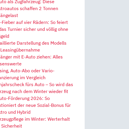
uto als Zugfahrzeug: Diese
ktroautos schaffen 2 Tonnen
ängelast
Fieber auf vier Rädern: So feiert
 das Turnier sicher und völlig ohne
geld
aillierte Darstellung des Modells
 Leasingübernahme
änger mit E-Auto ziehen: Alles
senswerte
sing, Auto-Abo oder Vario-
anzierung im Vergleich
hjahrscheck fürs Auto – So wird das
rzeug nach dem Winter wieder fit
uto-Förderung 2026: So
ktioniert der neue Sozial-Bonus für
ktro und Hybrid
rzeugpflege im Winter: Werterhalt
 Sicherheit