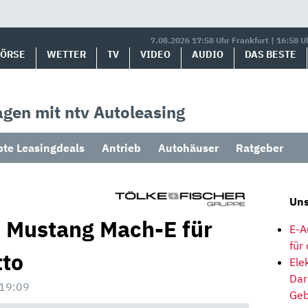
7.08.2026 17:58 Uhr Frankfurt | 16:58 U
BÖRSE
WETTER
TV
VIDEO
AUDIO
DAS BESTE
gen mit ntv Autoleasing
bte Leasingdeals
Antrieb
Autohäuser
Ratgeber
Uns
 Mustang Mach-E für
E-A
für
tto
Ele
Dar
 19:09
Geb