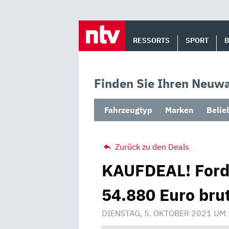
Skip
to
RESSORTS
SPORT
content
Finden Sie Ihren Neuwa
Fahrzeugtyp
Marken
Belie
Zurück zu den Deals
KAUFDEAL! Ford
54.880 Euro bru
DIENSTAG, 5. OKTOBER 2021 UM