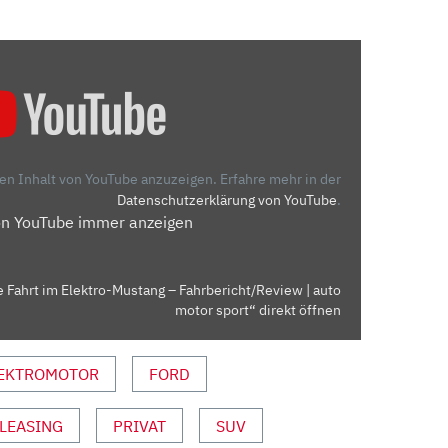
den Inhalt von YouTube anzuzeigen.
Erfahre mehr in der
Datenschutzerklärung von YouTube
.
on YouTube immer anzeigen
 Fahrt im Elektro-Mustang – Fahrbericht/Review | auto
motor sport“ direkt öffnen
EKTROMOTOR
FORD
LEASING
PRIVAT
SUV