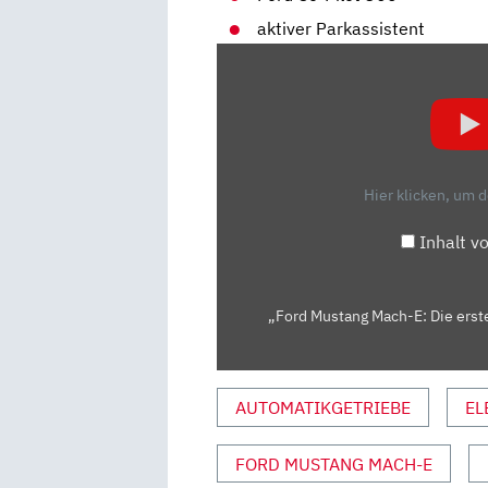
aktiver Parkassistent
„FORD
MUSTANG
MACH-
E:
DIE
ERSTE
Hier klicken, um 
FAHRT
IM
Inhalt v
ELEKTRO-
MUSTANG
–
„Ford Mustang Mach-E: Die erste
FAHRBERICHT/REVIEW
|
AUTO
AUTOMATIKGETRIEBE
EL
MOTOR
SPORT“
FORD MUSTANG MACH-E
VON