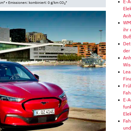
E-A
km* • Emissionen: kombiniert: 0 g/km CO
*
2
Ele
Anh
WM-
ihr
Buß
Det
der
Anh
Wis
Lea
Fin
Frü
Fah
E-A
fun
Ele
Fah
und