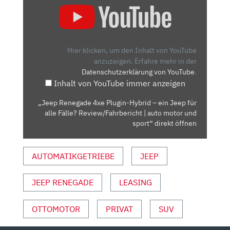
RENEGADE
4XE
PLUGIN-
HYBRID
Hier klicken, um den Inhalt von YouTube
–
anzuzeigen.
Erfahre mehr in der
Datenschutzerklärung von YouTube
.
EIN
Inhalt von YouTube immer anzeigen
JEEP
FÜR
„Jeep Renegade 4xe Plugin-Hybrid – ein Jeep für
ALLE
alle Fälle? Review/Fahrbericht | auto motor und
FÄLLE?
sport“ direkt öffnen
REVIEW/FAHRBERICHT
|
AUTOMATIKGETRIEBE
JEEP
AUTO
MOTOR
JEEP RENEGADE
LEASING
UND
SPORT“
VON
OTTOMOTOR
PRIVAT
SUV
YOUTUBE