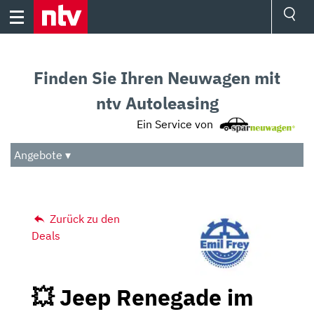
Skip
to
content
Ressorts
Sport
Finden Sie Ihren Neuwagen mit
Börse
Wetter
ntv Autoleasing
TV
Ein Service von
Video
Audio
Angebote ▾
Das Beste
Zurück zu den
Deals
💥 Jeep Renegade im