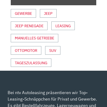
UND
SPORT“
GEWERBE
JEEP
VON
YOUTUBE
ANZEIGEN
JEEP RENEGADE
LEASING
MANUELLES GETRIEBE
OTTOMOTOR
SUV
TAGESZULASSUNG
Bei ntv Autoleasing präsentieren wir Top-
Leasing-Schnäppchen für Privat und Gewerbe.
Es gibt Bestellfahrzeuge, Lagerneuwagen und