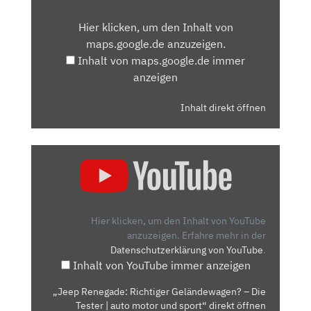
VON
Hier klicken, um den Inhalt von
MAPS.GOOGLE.DE
maps.google.de anzuzeigen.
ANZEIGEN
Inhalt von maps.google.de immer
anzeigen
Inhalt direkt öffnen
„JEEP
RENEGADE:
RICHTIGER
GELÄNDEWAGEN?
–
Hier klicken, um den Inhalt von YouTube
DIE
anzuzeigen.
Erfahre mehr in der
Datenschutzerklärung von YouTube
.
TESTER
Inhalt von YouTube immer anzeigen
|
AUTO
„Jeep Renegade: Richtiger Geländewagen? – Die
MOTOR
Tester | auto motor und sport“ direkt öffnen