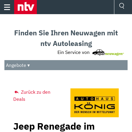
Skip
to
content
Ressorts
Sport
Finden Sie Ihren Neuwagen mit
Börse
Wetter
ntv Autoleasing
TV
Ein Service von
Video
Audio
Angebote ▾
Das Beste
Zurück zu den
Deals
Jeep Renegade im