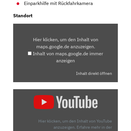
Einparkhilfe mit Rückfahrkamera
Standort
INHALT
VON
Hier klicken, um den Inhalt von
MAPS.GOOGLE.DE
maps.google.de anzuzeigen.
ANZEIGEN
Inhalt von maps.google.de immer
anzeigen
Inhalt direkt öffnen
„JEEP
COMPASS
E-
HYBRID:
MEHR
Hier klicken, um den Inhalt von YouTube
ALS
anzuzeigen.
Erfahre mehr in der