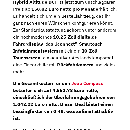
Hybrid Altitude DCT
ist jetzt zum unschlagbaren
Preis ab
158,82 Euro netto
pro Monat
erhältlich!
Es handelt sich um ein Bestellfahrzeug, das ihr
ganz nach euren Wünschen konfigurieren könnt.
Zur Standardausstattung gehören unter anderem
ein hochmodernes
10,25-Zoll digitales
Fahrerdisplay
, das
Uconnect™ Smartouch
Infotainmentsystem
mit einem
10-Zoll-
Touchscreen
, ein adaptiver Abstandstempomat,
eine Einparkhilfe mit
Rückfahrkamera
und vieles
mehr.
Die
Gesamtkosten
für den
Jeep Compass
belaufen sich auf
4.853,78
Euro netto
,
einschließlich der
Überführungsgebühren von
1.042,02 Euro netto
. Dieser Deal bietet einen
Leasingfaktor
von
0,48,
was äußerst attraktiv
ist.