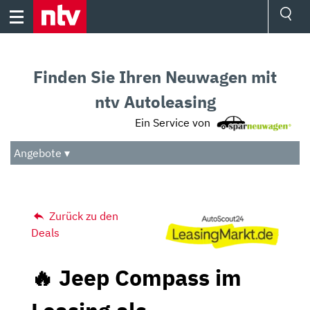
Skip
to
content
Ressorts
Sport
Finden Sie Ihren Neuwagen mit
Börse
Wetter
ntv Autoleasing
TV
Ein Service von
Video
Audio
Angebote ▾
Das Beste
Zurück zu den
Deals
🔥 Jeep Compass im