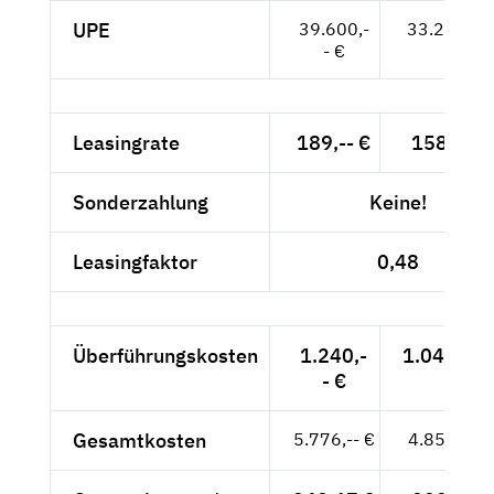
UPE
39.600,-
33.277,-- 
- €
Leasingrate
189,-- €
158,82 €
Sonderzahlung
Keine!
Leasingfaktor
0,48
Überführungskosten
1.240,-
1.042,02 
- €
Gesamtkosten
5.776,-- €
4.853,78 