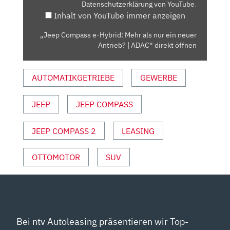
Datenschutzerklärung von YouTube
.
NUR
Inhalt von YouTube immer anzeigen
EIN
NEUER
„Jeep Compass e-Hybrid: Mehr als nur ein neuer
ANTRIEB?
Antrieb? | ADAC“ direkt öffnen
|
ADAC“
AUTOMATIKGETRIEBE
GEWERBE
VON
YOUTUBE
ANZEIGEN
JEEP
JEEP COMPASS
JEEP COMPASS 2
LEASING
OTTOMOTOR
SUV
Bei ntv Autoleasing präsentieren wir Top-