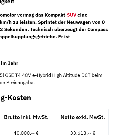
gkeit
tomotor
vermag das Kompakt-
SUV
eine
 km/h
zu leisten. Sprintet der Neuwagen von 0
,2 Sekunden. Technisch überzeugt der Compass
oppelkupplungsgetriebe
. Er ist
 im Jahr
.5l GSE T4 48V e-Hybrid High Altitude DCT beim
hne Preisangabe.
ng-Kosten
Brutto inkl. MwSt.
Netto exkl. MwSt.
40.000,-- €
33.613,-- €