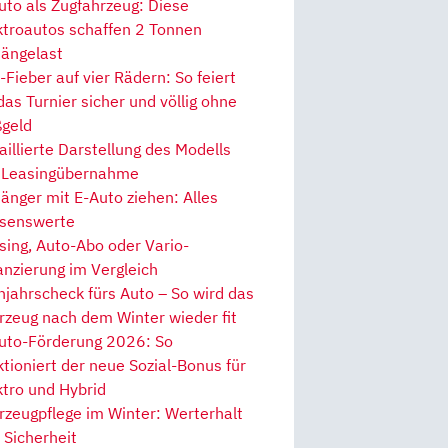
uto als Zugfahrzeug: Diese
ktroautos schaffen 2 Tonnen
ängelast
Fieber auf vier Rädern: So feiert
 das Turnier sicher und völlig ohne
geld
aillierte Darstellung des Modells
 Leasingübernahme
änger mit E-Auto ziehen: Alles
senswerte
sing, Auto-Abo oder Vario-
anzierung im Vergleich
hjahrscheck fürs Auto – So wird das
rzeug nach dem Winter wieder fit
uto-Förderung 2026: So
ktioniert der neue Sozial-Bonus für
ktro und Hybrid
rzeugpflege im Winter: Werterhalt
 Sicherheit