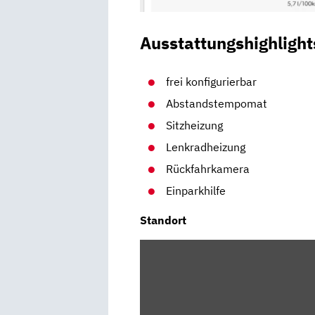
Ausstattungshighlight
frei konfigurierbar
Abstandstempomat
Sitzheizung
Lenkradheizung
Rückfahrkamera
Einparkhilfe
Standort
INHALT
VON
MAPS.GOOGLE.DE
ANZEIGEN